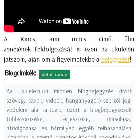
A Kincs, ami nincs című film
zenéjének feldolgozását is ezen az ukulelén
játszom, ajánlom a figyelmetekbe a
bejegyzést
!
Blogcímkék:
baton rouge
Az ukulele.hu-n minden blogbejegyzés (írott
szöveg, képek, videók, hanganyagok) szerzői jogi
védelem alá tartozik, ezért a blogbejegyzések
többszörözése, terjesztése, másolása,
átdolgozása és bármilyen egyéb felhasználása
kizárólag a szerző előzetes írásbeli engedélyével