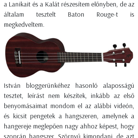
a Lanikait és a Kalát részesítem előnyben, de az
általam tesztelt Baton Rouge-t is
megkedveltem.
István bloggerünkéhez hasonló alaposságú
tesztet, leírást nem készítek, inkább az első
benyomásaimat mondom el az alábbi videón,
és kicsit pengetek a hangszeren, amelynek a
hangereje meglepően nagy ahhoz képest, hogy
szoprán hangszer. Szörnyű kimondani, de azt