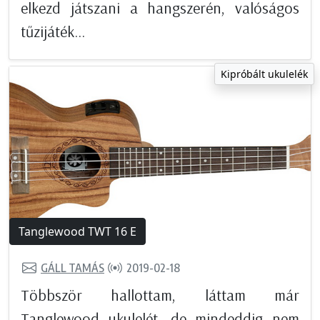
elkezd játszani a hangszerén, valóságos
tűzijáték...
Kipróbált ukulelék
Tanglewood TWT 16 E
GÁLL TAMÁS
2019-02-18
Többször hallottam, láttam már
Tanglewood ukulelét, de mindeddig nem