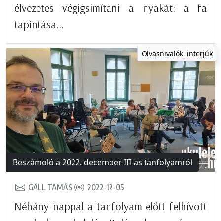
élvezetes végigsimítani a nyakát: a fa
tapintása...
Olvasnivalók, interjúk
Beszámoló a 2022. december III-as tanfolyamról
GÁLL TAMÁS
2022-12-05
Néhány nappal a tanfolyam előtt felhívott