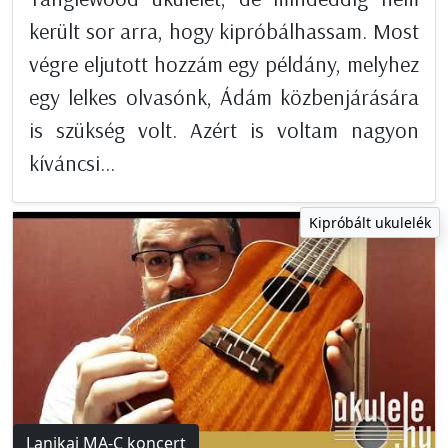
került sor arra, hogy kipróbálhassam. Most
végre eljutott hozzám egy példány, melyhez
egy lelkes olvasónk, Ádám közbenjárására
is szükség volt. Azért is voltam nagyon
kíváncsi...
Kipróbált ukulelék
Lanikai MA-C koncert