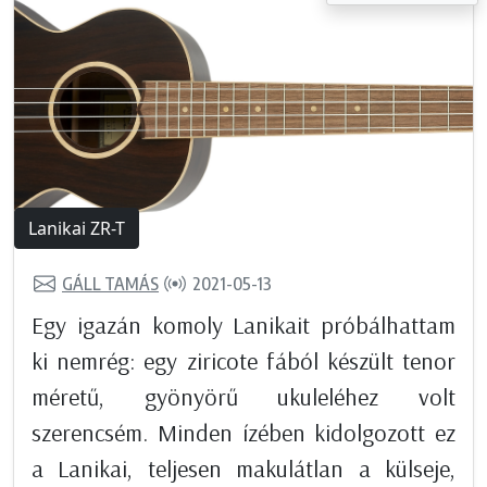
Lanikai ZR-T
GÁLL TAMÁS
2021-05-13
Egy igazán komoly Lanikait próbálhattam
ki nemrég: egy ziricote fából készült tenor
méretű, gyönyörű ukuleléhez volt
szerencsém. Minden ízében kidolgozott ez
a Lanikai, teljesen makulátlan a külseje,