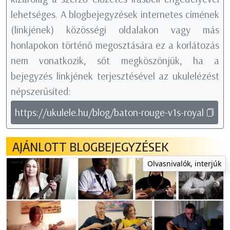
lehetséges. A blogbejegyzések internetes címének
(linkjének) közösségi oldalakon vagy más
honlapokon történő megosztására ez a korlátozás
nem vonatkozik, sőt megköszönjük, ha a
bejegyzés linkjének terjesztésével az ukulelézést
népszerűsíted:
https://ukulele.hu/blog/baton-rouge-v1s-royal
AJÁNLOTT BLOGBEJEGYZÉSEK
Olvasnivalók, interjúk