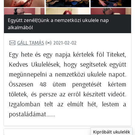
Együtt zenél(t)ünk a nemzetközi ukulele nap
alkalmából
GÁLL TAMÁS
2021-02-02
Egy hete és egy napja kértelek föl Titeket,
Kedves Ukulelések, hogy segítsetek együtt
megünnepelni a nemzetközi ukulele napot.
Összesen 48 ütem pengetését kértem
tőletek, és persze az erről készített videót.
Izgalomban telt az elmúlt hét, lestem a
postaládámat......
Kipróbált ukulelék