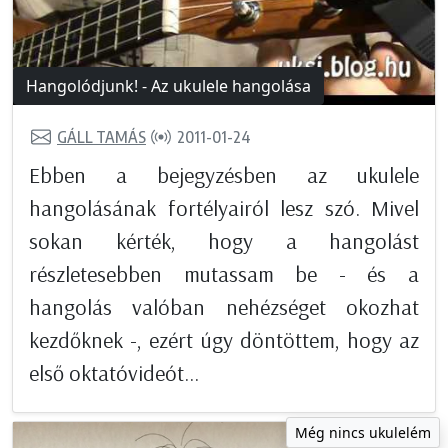
Hangolódjunk! - Az ukulele hangolása
GÁLL TAMÁS
2011-01-24
Ebben a bejegyzésben az ukulele
hangolásának fortélyairól lesz szó. Mivel
sokan kérték, hogy a hangolást
részletesebben mutassam be - és a
hangolás valóban nehézséget okozhat
kezdőknek -, ezért úgy döntöttem, hogy az
első oktatóvideót...
Még nincs ukulelém