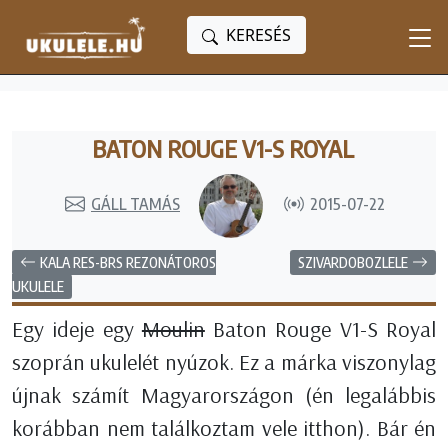
KERESÉS
BATON ROUGE V1-S ROYAL
GÁLL TAMÁS
2015-07-22
KALA RES-BRS REZONÁTOROS
SZIVARDOBOZLELE
UKULELE
Egy ideje egy
Moulin
Baton Rouge V1-S Royal
szoprán ukulelét nyúzok. Ez a márka viszonylag
újnak számít Magyarországon (én legalábbis
korábban nem találkoztam vele itthon). Bár én