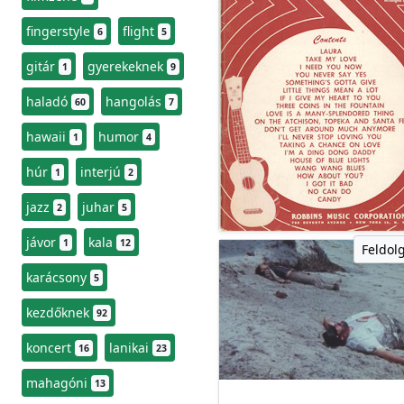
fingerstyle
flight
6
5
gitár
gyerekeknek
1
9
haladó
hangolás
60
7
hawaii
humor
1
4
húr
interjú
1
2
jazz
juhar
2
5
jávor
kala
1
12
Feldol
karácsony
5
kezdőknek
92
koncert
lanikai
16
23
mahagóni
13