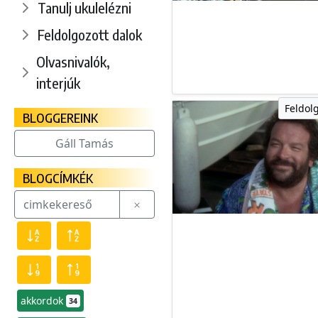
Tanulj ukulelézni
Feldolgozott dalok
Olvasnivalók,
interjúk
Feldol
BLOGGEREINK
Gáll Tamás
BLOGCÍMKÉK
akkordok
34