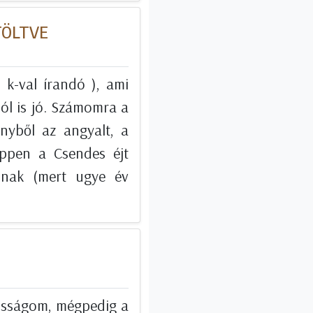
TÖLTVE
 k-val írandó ), ami
ól is jó. Számomra a
nyből az angyalt, a
éppen a Csendes éjt
dnak (mert ugye év
dósságom, mégpedig a