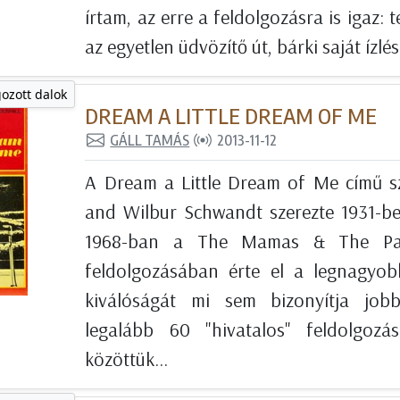
írtam, az erre a feldolgozásra is igaz:
az egyetlen üdvözítő út, bárki saját ízlé
gozott dalok
DREAM A LITTLE DREAM OF ME
GÁLL TAMÁS
2013-11-12
A Dream a Little Dream of Me című 
and Wilbur Schwandt szerezte 1931-ben
1968-ban a The Mamas & The Pap
feldolgozásában érte el a legnagyob
kiválóságát mi sem bizonyítja jo
legalább 60 "hivatalos" feldolgozá
közöttük...