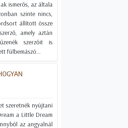
k ismerős, az általa
onban szinte nincs,
dsort állított össze
szerző, amely aztán
zenék szerzőit is
ett fülbemászó...
 HOGYAN
et szeretnék nyújtani
Dream a Little Dream
nnyből az angyalnál