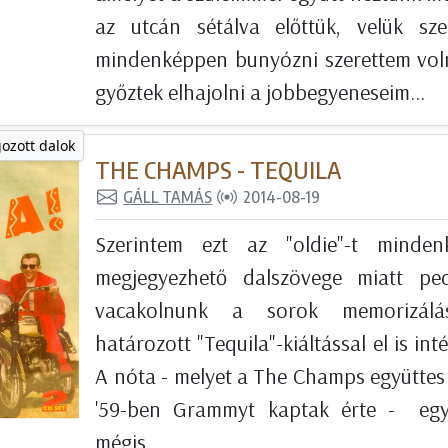
az utcán sétálva előttük, velük sz
mindenképpen bunyózni szerettem voln
győztek elhajolni a jobbegyeneseim...
gozott dalok
THE CHAMPS - TEQUILA
GÁLL TAMÁS
2014-08-19
Szerintem ezt az "oldie"-t minden
megjegyezhető dalszövege miatt pe
vacakolnunk a sorok memorizálá
határozott "Tequila"-kiáltással el is inté
A nóta - melyet a The Champs együttes 
'59-ben Grammyt kaptak érte - egys
mégis...