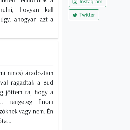
mindent elmondok a
Instagram
nulni, hogyan kell
Twitter
t úgy, ahogyan azt a
mi nincs) áradoztam
ával ragadtak a Bud
ég jöttem rá, hogy a
tt rengeteg finom
ézőknek vagy nem. Én
ta...