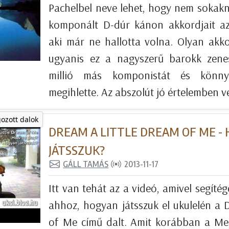
Pachelbel neve lehet, hogy nem sokakna
komponált D-dúr kánon akkordjait az
aki már ne hallotta volna. Olyan akkor
ugyanis ez a nagyszerű barokk zene
millió más komponistát és könnyű
megihlette. Az abszolút jó értelemben v
gozott dalok
DREAM A LITTLE DREAM OF ME -
JÁTSSZUK?
GÁLL TAMÁS
2013-11-17
Itt van tehát az a videó, amivel segítég
ahhoz, hogyan játsszuk el ukulelén a 
of Me című dalt. Amit korábban a Me