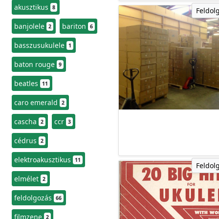
akusztikus
8
Feldol
banjolele
bariton
2
6
basszusukulele
1
baton rouge
9
beatles
11
caro emerald
2
cascha
ccr
2
3
cédrus
2
elektroakusztikus
11
Feldol
elmélet
2
feldolgozás
66
filmzene
2