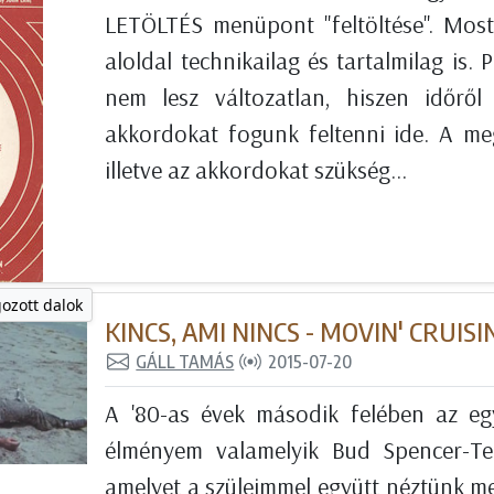
LETÖLTÉS menüpont "feltöltése". Most
aloldal technikailag és tartalmilag is. 
nem lesz változatlan, hiszen időről
akkordokat fogunk feltenni ide. A me
illetve az akkordokat szükség...
gozott dalok
KINCS, AMI NINCS - MOVIN' CRUISI
GÁLL TAMÁS
2015-07-20
A '80-as évek második felében az eg
élményem valamelyik Bud Spencer-Tere
amelyet a szüleimmel együtt néztünk m