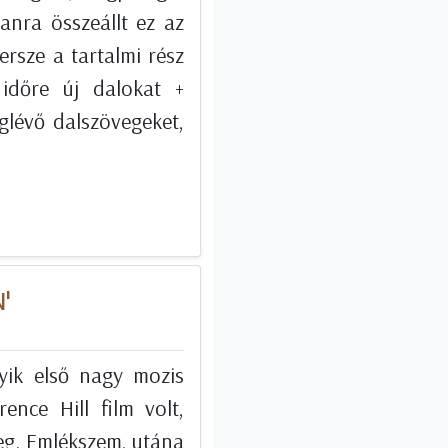
anra összeállt ez az
Persze a tartalmi rész
 időre új dalokat +
glévő dalszövegeket,
N'
yik első nagy mozis
nce Hill film volt,
eg. Emlékszem, utána