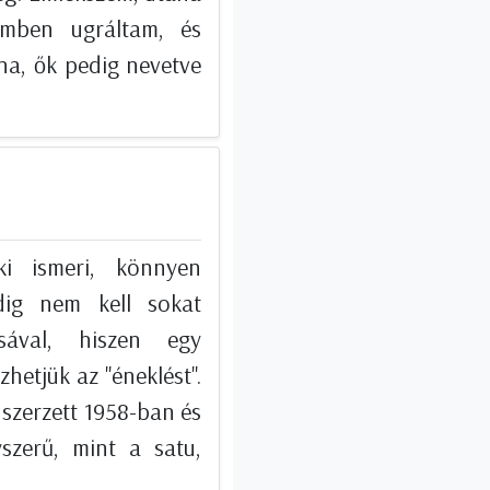
emben ugráltam, és
a, ők pedig nevetve
ki ismeri, könnyen
dig nem kell sokat
sával, hiszen egy
zhetjük az "éneklést".
szerzett 1958-ban és
zerű, mint a satu,