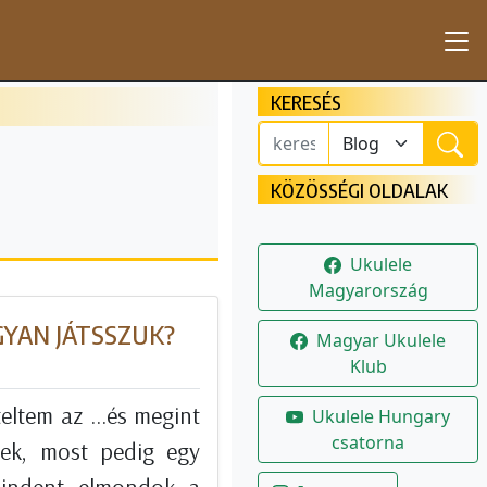
KERESÉS
KÖZÖSSÉGI OLDALAK
Ukulele
Magyarország
GYAN JÁTSSZUK?
Magyar Ukulele
Klub
ltem az ...és megint
Ukulele Hungary
csatorna
nek, most pedig egy