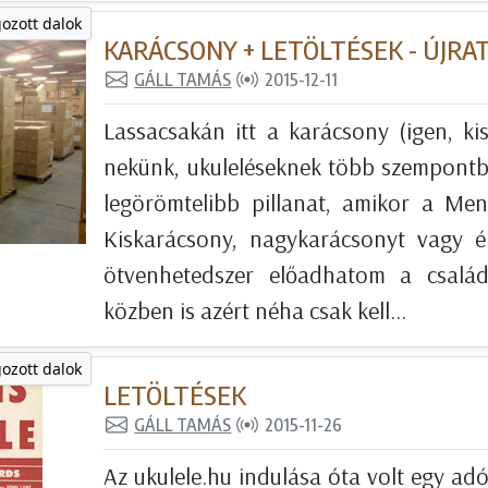
gozott dalok
KARÁCSONY + LETÖLTÉSEK - ÚJRA
GÁLL TAMÁS
2015-12-11
Lassacsakán itt a karácsony (igen, kis
nekünk, ukuleléseknek több szempontb
legörömtelibb pillanat, amikor a Men
Kiskarácsony, nagykarácsonyt vagy 
ötvenhetedszer előadhatom a csalá
közben is azért néha csak kell...
gozott dalok
LETÖLTÉSEK
GÁLL TAMÁS
2015-11-26
Az ukulele.hu indulása óta volt egy a