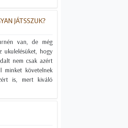
GYAN JÁTSSZUK?
turnén van, de még
z ukulelésüket, hogy
 dalt nem csak azért
l minket követelnek
rt is, mert kiváló