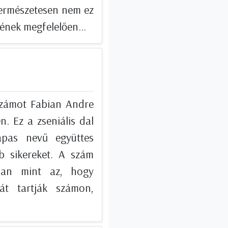
 természetesen nem ez
sének megfelelően...
számot Fabian Andre
. Ez a zseniális dal
as nevű együttes
b sikereket. A szám
bban mint az, hogy
sát tartják számon,