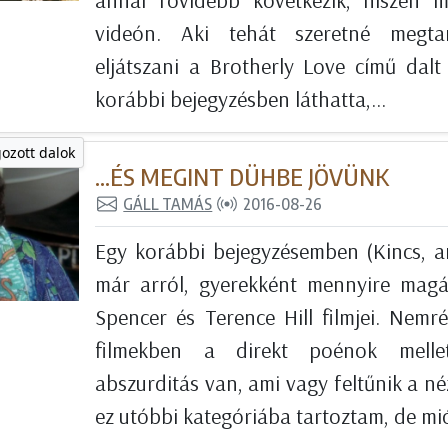
annál rövidebb következik, hiszen 
videón. Aki tehát szeretné megta
eljátszani a Brotherly Love című dal
korábbi bejegyzésben láthatta,...
gozott dalok
...ÉS MEGINT DÜHBE JÖVÜNK
GÁLL TAMÁS
2016-08-26
Egy korábbi bejegyzésemben (Kincs, a
már arról, gyerekként mennyire mag
Spencer és Terence Hill filmjei. Nemr
filmekben a direkt poénok melle
abszurditás van, ami vagy feltűnik a n
ez utóbbi kategóriába tartoztam, de mió