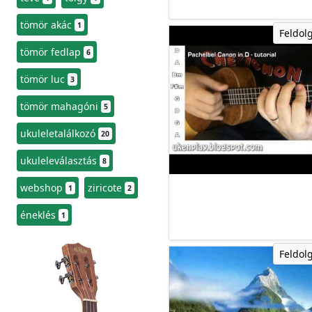
tömör akác
1
Feldol
tömör fedlap
6
tömör luc
3
tömör mahagóni
5
ukuleletalálkozó
20
ukuleleválasztás
8
webshop
ziricote
1
2
éneklés
1
Feldol