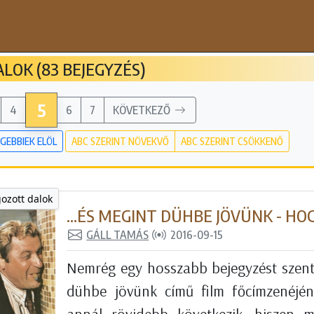
LOK (83 BEJEGYZÉS)
5
4
6
7
KÖVETKEZŐ
GEBBIEK ELÖL
ABC SZERINT NÖVEKVŐ
ABC SZERINT CSÖKKENŐ
gozott dalok
...ÉS MEGINT DÜHBE JÖVÜNK - HO
GÁLL TAMÁS
2016-09-15
Nemrég egy hosszabb bejegyzést szente
dühbe jövünk című film főcímzenéjé