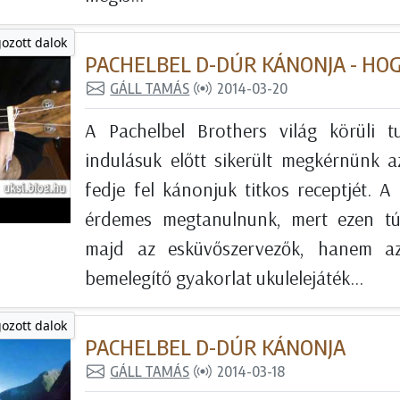
gozott dalok
PACHELBEL D-DÚR KÁNONJA - HO
GÁLL TAMÁS
2014-03-20
A Pachelbel Brothers világ körüli 
indulásuk előtt sikerült megkérnünk a
fedje fel kánonjuk titkos receptjét. A
érdemes megtanulnunk, mert ezen tú
majd az esküvőszervezők, hanem azé
bemelegítő gyakorlat ukulelejáték...
gozott dalok
PACHELBEL D-DÚR KÁNONJA
GÁLL TAMÁS
2014-03-18