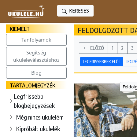
KERESÉS
KIEMELT
FELDOLGOZOTT DA
Tanfolyamok
ELŐZŐ
1
2
3
Segítség
ukuleleválasztáshoz
LEGFRISSEBBEK ELÖL
LEGRÉ
Blog
TARTALOMJEGYZÉK
Feldol
Legfrissebb
blogbejegyzések
Még nincs ukulelém
Kipróbált ukulelék