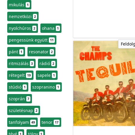
mikulás
1
nemzetközi
2
nyolchúros
ohana
2
1
pengessünk együtt
11
Feldol
pánt
resonator
1
2
ritmizálás
rádió
3
2
rétegelt
sapele
19
1
stúdió
szopranino
1
1
szoprán
7
születésnap
2
tanfolyam
tenor
49
17
tévé
tölgy
1
1