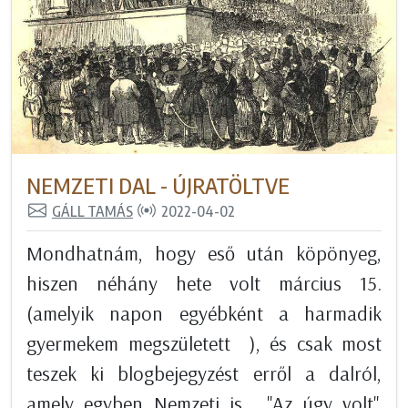
NEMZETI DAL - ÚJRATÖLTVE
GÁLL TAMÁS
2022-04-02
Mondhatnám, hogy eső után köpönyeg,
hiszen néhány hete volt március 15.
(amelyik napon egyébként a harmadik
gyermekem megszületett ), és csak most
teszek ki blogbejegyzést erről a dalról,
amely egyben Nemzeti is . "Az úgy volt",