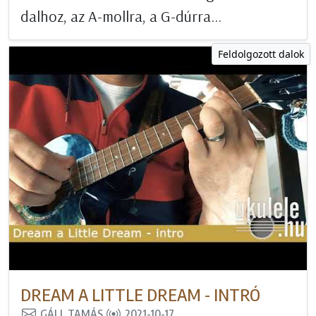
dalhoz, az A-mollra, a G-dúrra...
Feldolgozott dalok
DREAM A LITTLE DREAM - INTRÓ
GÁLL TAMÁS
2021-10-17