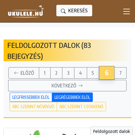
KERESÉS
FELDOLGOZOTT DALOK (83
BEJEGYZÉS)
6
ELŐZŐ
1
2
3
4
5
7
KÖVETKEZŐ
LEGFRISSEBBEK ELÖL
LEGRÉGEBBIEK ELÖL
ABC SZERINT NÖVEKVŐ
ABC SZERINT CSÖKKENŐ
Feldolgozott dalok