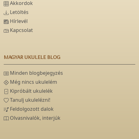
Akkordok
Letöltés
Hírlevél
Kapcsolat
MAGYAR UKULELE BLOG
Minden blogbejegyzés
Még nincs ukulelém
Kipróbált ukulelék
Tanulj ukulelézni!
Feldolgozott dalok
Olvasnivalók, interjúk