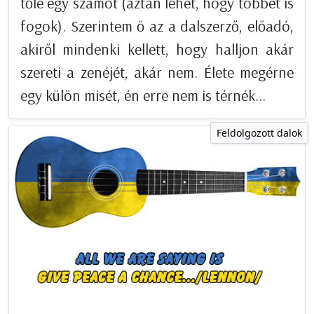
tőle egy számot (aztán lehet, hogy többet is
fogok). Szerintem ő az a dalszerző, előadó,
akiről mindenki kellett, hogy halljon akár
szereti a zenéjét, akár nem. Élete megérne
egy külön misét, én erre nem is térnék...
Feldolgozott dalok