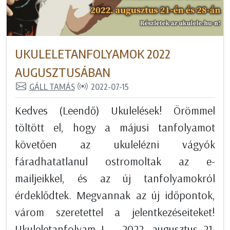
UKULELETANFOLYAMOK 2022
AUGUSZTUSÁBAN
GÁLL TAMÁS
2022-07-15
Kedves (Leendő) Ukulelések! Örömmel
töltött el, hogy a májusi tanfolyamot
követően az ukulelézni vágyók
fáradhatatlanul ostromoltak az e-
mailjeikkel, és az új tanfolyamokról
érdeklődtek. Megvannak az új időpontok,
várom szeretettel a jelentkezéseiteket!
Ukuleletanfolyam I. - 2022. augusztus 21.