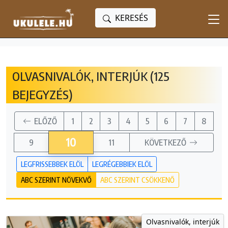
KERESÉS
OLVASNIVALÓK, INTERJÚK (125
BEJEGYZÉS)
ELŐZŐ
1
2
3
4
5
6
7
8
10
9
11
KÖVETKEZŐ
LEGFRISSEBBEK ELÖL
LEGRÉGEBBIEK ELÖL
ABC SZERINT NÖVEKVŐ
ABC SZERINT CSÖKKENŐ
Olvasnivalók, interjúk