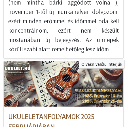
(nem mintha bárki aggódott volna ),
november 1-től új munkahelyen dolgozom,
ezért minden erőmmel és időmmel oda kell
koncentrálnom, ezért nem készült
mostanában új bejegyzés. Az ünnepek
körüli szabi alatt remélhetőleg lesz időm...
Olvasnivalók, interjúk
UKULELETANFOLYAMOK 2025
FEBRUÁRJÁBAN