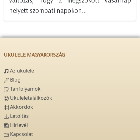
változás, hogy a megszokott vasárnap
helyett szombati napokon...
UKULELE MAGYARORSZÁG
Az ukulele
Blog
Tanfolyamok
Ukuleletalálkozók
Akkordok
Letöltés
Hírlevél
Kapcsolat