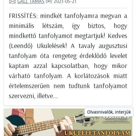
GÁLL TAMÁS
2021-05-21
FRISSÍTÉS: mindkét tanfolyamra megvan a
minimális létszám, így biztos, hogy
mindkettő tanfolyamot megtartjuk! Kedves
(Leendő) Ukulelések! A tavaly augusztusi
tanfolyam óta rengeteg érdeklődő levelet
kaptam azzal kapcsolatban, hogy mikor
várható tanfolyam. A korlátozások miatt
értelemszerűen nem tudtunk tanfolyamot
szervezni, illetve...
Olvasnivalók, interjúk