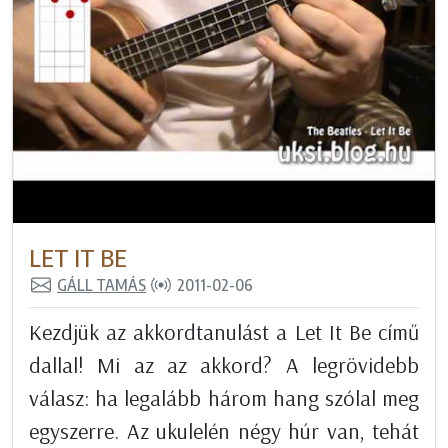
LET IT BE
GÁLL TAMÁS
2011-02-06
Kezdjük az akkordtanulást a Let It Be című
dallal! Mi az az akkord? A legrövidebb
válasz: ha legalább három hang szólal meg
egyszerre. Az ukulelén négy húr van, tehát