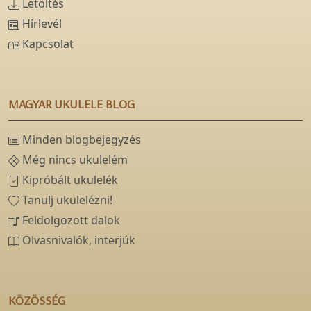
Letöltés
Hírlevél
Kapcsolat
MAGYAR UKULELE BLOG
Minden blogbejegyzés
Még nincs ukulelém
Kipróbált ukulelék
Tanulj ukulelézni!
Feldolgozott dalok
Olvasnivalók, interjúk
KÖZÖSSÉG