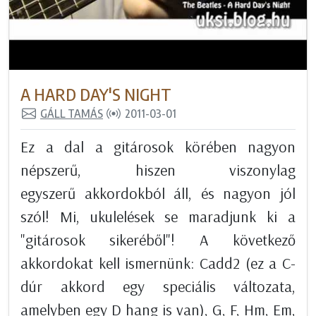
A HARD DAY'S NIGHT
GÁLL TAMÁS
2011-03-01
Ez a dal a gitárosok körében nagyon
népszerű, hiszen viszonylag
egyszerű akkordokból áll, és nagyon jól
szól! Mi, ukulelések se maradjunk ki a
"gitárosok sikeréből"! A következő
akkordokat kell ismernünk: Cadd2 (ez a C-
dúr akkord egy speciális változata,
amelyben egy D hang is van), G, F, Hm, Em,