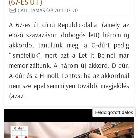
(67-ES ÚT)
GÁLL TAMÁS
2011-02-20
A 67-es út című Republic-dallal (amely az
előző szavazáson dobogós lett) három új
akkordot tanulunk meg, a G-dúrt pedig
"ismételjük", mert azt a Let It Be-nél már
memorizáltunk. A három új akkord: D-dúr,
A-dúr és a H-moll. Fontos: ha az akkordnál
nem szerepel semmilyen további megjelölés
(azaz...
Feldolgozott dalok