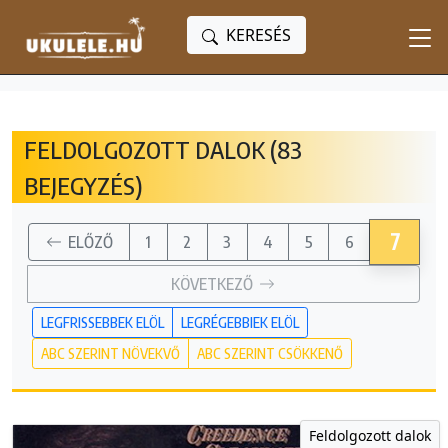
KERESÉS
FELDOLGOZOTT DALOK (83
BEJEGYZÉS)
7
ELŐZŐ
1
2
3
4
5
6
KÖVETKEZŐ
LEGFRISSEBBEK ELÖL
LEGRÉGEBBIEK ELÖL
ABC SZERINT NÖVEKVŐ
ABC SZERINT CSÖKKENŐ
Feldolgozott dalok