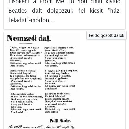
Elsőként a From Me To You című kiváló
Beatles dalt dolgozzuk fel kicsit "házi
feladat"-módon,...
Feldolgozott dalok