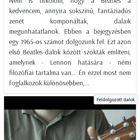
Nem is titkolom, hogy a Beatles a
kedvencem, annyira sokszínű, fantáziadús
zenét komponáltak, dalaik
megunhatatlanok. Ebben a bejegyzésben
egy 1965-os számot dolgozunk fel. Ezt azon
első Beatles-dalok között szokták említeni,
amelynek - Lennon hatására - némi
filozófiai tartalma van... Én ezzel most nem
foglalkozok különösebben,...
Feldolgozott dalok