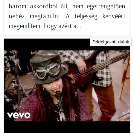
három akkordból áll, nem egetrengetően
nehéz megtanulni. A teljesség kedvéért
megemlítem, hogy azért a...
Feldolgozott dalok