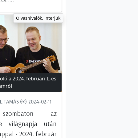
Olvasnivalók, interjúk
ló a 2024. februári II-es
amról
L TAMÁS
2024-02-11
 szombaton - az
le világnapja után
ppal - 2024. február