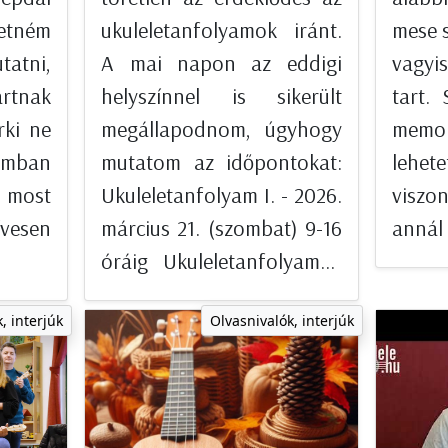
retném
ukuleletanfolyamok iránt.
mese s
tni,
A mai napon az eddigi
vagyis
rtnak
helyszínnel is sikerült
tart.
rki ne
megállapodnom, úgyhogy
memo
romban
mutatom az időpontokat:
lehe
s most
Ukuleletanfolyam I. - 2026.
visz
vesen
március 21. (szombat) 9-16
annál 
óráig Ukuleletanfolyam...
, interjúk
Olvasnivalók, interjúk