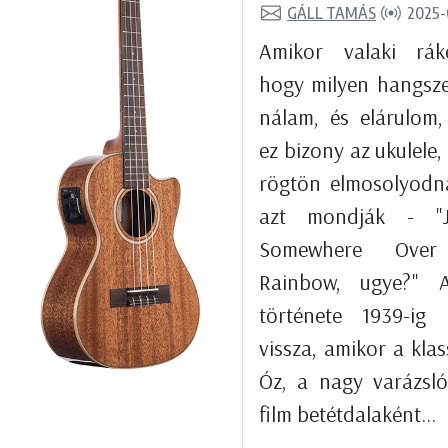
GÁLL TAMÁS
2025-
Amikor valaki ráké
hogy milyen hangsz
nálam, és elárulom
ez bizony az ukulele,
rögtön elmosolyodn
azt mondják - "
Somewhere Over
Rainbow, ugye?" 
története 1939-ig 
vissza, amikor a klas
Óz, a nagy varázsl
film betétdalaként...