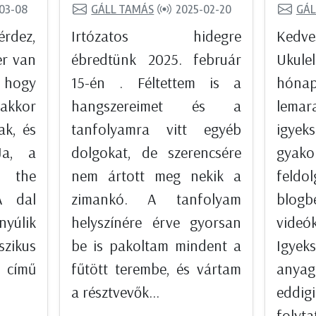
03-08
GÁLL TAMÁS
2025-02-20
GÁL
rdez,
Irtózatos hidegre
Ked
er van
ébredtünk 2025. február
Ukul
, hogy
15-én . Féltettem is a
hón
 akkor
hangszereimet és a
lemar
ak, és
tanfolyamra vitt egyéb
igyek
Ja, a
dolgokat, de szerencsére
gyako
 the
nem ártott meg nekik a
feldol
A dal
zimankó. A tanfolyam
blog
nyúlik
helyszínére érve gyorsan
videó
szikus
be is pakoltam mindent a
Igyek
ó című
fűtött terembe, és vártam
anyago
a résztvevők...
eddi
folytat