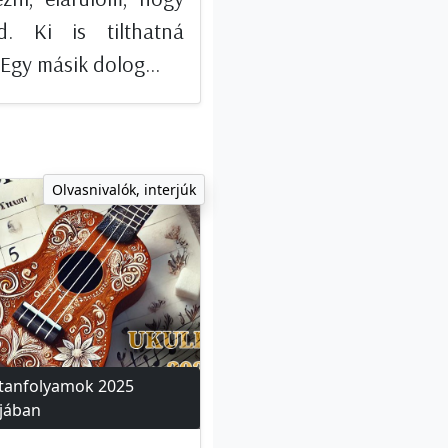
d. Ki is tilthatná
Egy másik dolog...
Olvasnivalók, interjúk
tanfolyamok 2025
jában