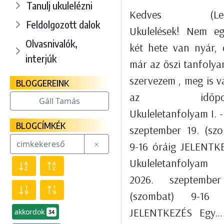
Tanulj ukulelézni
Kedves (Lee
Feldolgozott dalok
Ukulelések! Nem eg
Olvasnivalók,
két hete van nyár,
interjúk
már az őszi tanfoly
szervezem , meg is 
BLOGGEREINK
az időpont
Gáll Tamás
Ukuleletanfolyam I. -
BLOGCÍMKÉK
szeptember 19. (sz
9-16 óráig JELENT
Ukuleletanfolyam 
2026. szeptembe
(szombat) 9-16 
JELENTKEZÉS Egy...
akkordok
34