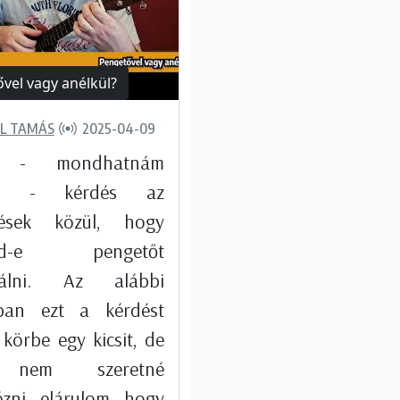
vel vagy anélkül?
L TAMÁS
2025-04-09
k - mondhatnám
ási - kérdés az
lések közül, hogy
bad-e pengetőt
nálni. Az alábbi
ban ezt a kérdést
körbe egy kicsit, de
 nem szeretné
zni, elárulom, hogy