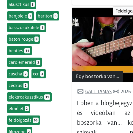
akusztikus
8
Feldolgo
banjolele
bariton
2
6
basszusukulele
1
baton rouge
9
beatles
11
caro emerald
2
cascha
ccr
2
3
Egy boszorka van...
cédrus
2
GÁLL TAMÁS
2026-
elektroakusztikus
11
Ebben a blogbejegy
elmélet
2
és videóban az
feldolgozás
66
boszorka van... ke
szlovák nép
filmzene
2