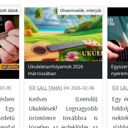
zott dalok
Olvasnivalók, interjúk
Ukuleletanfolyamok 2026
Egyszer 
márciusában
nyeremé
03-05
GÁLL TAMÁS
2026-02-06
GÁL
zésben
Kedves (Leendő)
Egy é
 Egy
Ukulelések! Legnagyobb
feldo
zdetű
örömömre továbbra is
nekt
dal
töretlen az érdeklődés az
alább