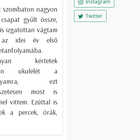
Instagram
t szombaton nagyon
Twitter
 csapat gyűlt össze,
is izgatottan vágtam
 az idei év első
letanfolyamába.
ányan kértetek
sön ukulelét a
folyamra, ezt
észetesen most is
l vittem. Ezúttal is
tek a percek, órák,