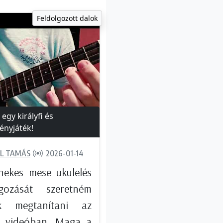
Feldolgozott dalok
egy királyfi és
nyjáték!
L TAMÁS
2026-01-14
nekes mese ukulelés
lgozását szeretném
ek megtanítani az
i videóban. Maga a