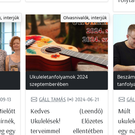
, interjúk
Olvasnivalók, interjúk
Ukuleletanfolyamok 2024
Beszámo
szeptemberében
tanfoly
09-13
GÁLL TAMÁS
2024-06-21
GÁL
ielőtt
Kedves (Leendő)
Múlt
rnék,
Ukulelések! Előzetes
ukule
eg egy
terveimmel ellentétben
egy na