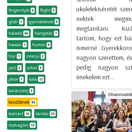
ukulelekíséretét sze
fingerstyle
flight
6
5
nektek megmuta
gitár
gyerekeknek
1
9
megtanítani. Kizá
haladó
hangolás
60
7
tartom, hogy ezt bá
hawaii
humor
1
4
ismerné . Gyerekko
húr
interjú
nagyon szerettem, é
1
2
pedig nagyon szí
jazz
juhar
2
5
énekelem ezt...
jávor
kala
1
12
karácsony
5
Olvasnivalók
kezdőknek
92
koncert
lanikai
16
23
mahagóni
13