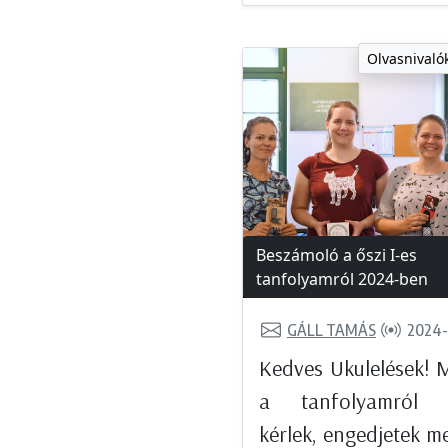
Olvasnivalók
Beszámoló a őszi I-es
tanfolyamról 2024-ben
GÁLL TAMÁS
2024-
Kedves Ukulelések! M
a tanfolyamról í
kérlek, engedjetek m