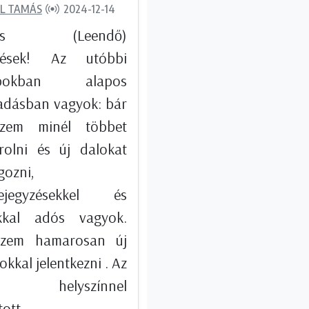
L TAMÁS
2024-12-14
ves (Leendő)
elések! Az utóbbi
apokban alapos
adásban vagyok: bár
szem minél többet
rolni és új dalokat
gozni,
bejegyzésekkel és
kkal adós vagyok.
szem hamarosan új
kkal jelentkezni . Az
gi helyszínnel
ott...