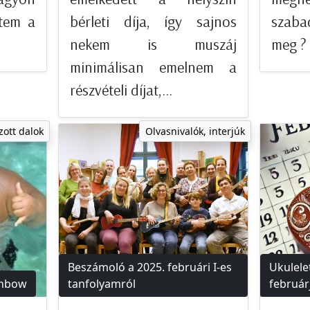
tem a
bérleti díja, így sajnos
szaba
nekem is muszáj
meg ? 
minimálisan emelnem a
részvételi díjat,...
zott dalok
Olvasnivalók, interjúk
Beszámoló a 2025. februári I-es
Ukulele
inbow
tanfolyamról
február