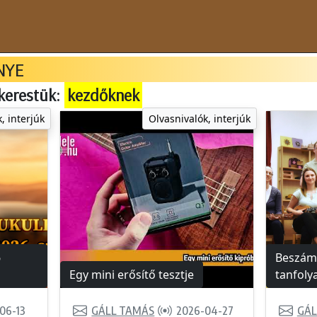
NYE
kerestük:
kezdőknek
, interjúk
Olvasnivalók, interjúk
6
Beszámo
Egy mini erősítő tesztje
tanfoly
06-13
GÁLL TAMÁS
2026-04-27
GÁL