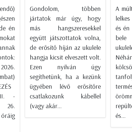
ndő)
Gondolom, többen
A múl
észen
jártatok már úgy, hogy
lelkes
 de én
más hangszeresekkel
és én 
amokat
együtt játszottatok volna,
bele
vannak
de erősítő híján az ukulele
ukule
ok:
hangja kicsit elveszett volt.
Néh
 2026.
Ezen nyilván úgy
kölc
ombat)
segíthetünk, ha a kezünk
tan
KEZÉS
ügyében lévő erősítőre
term
II. -
csatlakozunk kábellel
örömme
r 26.
(vagy akár...
repül
óráig
és...