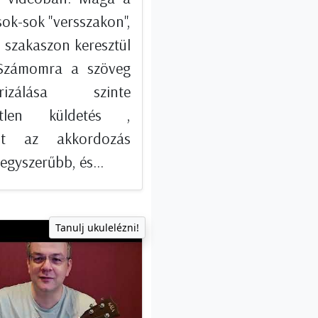
ok-sok "versszakon",
 szakaszon keresztül
 Számomra a szöveg
rizálása szinte
tetlen küldetés ,
ont az akkordozás
egyszerűbb, és...
Tanulj ukulelézni!