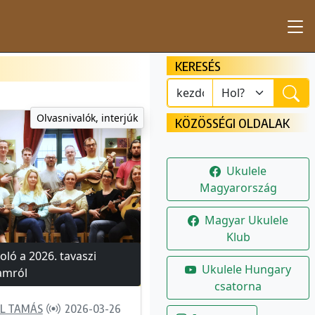
KERESÉS
Olvasnivalók, interjúk
KÖZÖSSÉGI OLDALAK
Ukulele
Magyarország
Magyar Ukulele
Klub
ló a 2026. tavaszi
Ukulele Hungary
amról
csatorna
L TAMÁS
2026-03-26