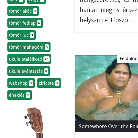
hamar meg is érkez
tömör akác
1
helyszínre. Először...
tömör fedlap
6
tömör luc
3
tömör mahagóni
5
Feldolgo
ukuleletalálkozó
20
ukuleleválasztás
8
webshop
ziricote
1
2
éneklés
1
Somewhere Over the Ra