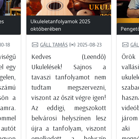
es
Ukuleletanfolyamok 2025
októberében
Pengető
10-18
GÁLL TAMÁS
2025-08-23
GÁL
iségű
Kedves (Leendő)
Örö
el egy
Ukulelések! Sajnos a
vall
elen,
tavaszi tanfolyamot nem
ukule
számú
tudtam megszervezni,
sza
csön a
viszont az őszit végre igen!
hasz
yamra.
Az eddigi, megszokott
videó
ömmel
belvárosi helyszínen lesz
járom 
autót
újra a tanfolyam, viszont
aki
nagyon
emelkedett a helyszín
megné