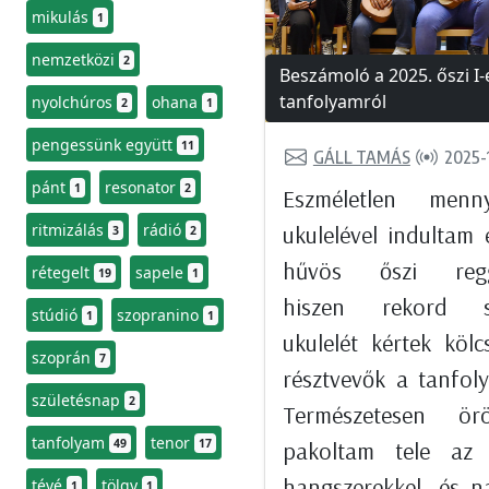
mikulás
1
nemzetközi
2
Beszámoló a 2025. őszi I-
tanfolyamról
nyolchúros
ohana
2
1
pengessünk együtt
11
GÁLL TAMÁS
2025-
pánt
resonator
1
2
Eszméletlen menny
ritmizálás
rádió
ukulelével indultam 
3
2
hűvös őszi regg
rétegelt
sapele
19
1
hiszen rekord 
stúdió
szopranino
1
1
ukulelét kértek köl
szoprán
7
résztvevők a tanfol
születésnap
2
Természetesen ör
tanfolyam
tenor
49
17
pakoltam tele az 
hangszerekkel, és 
tévé
tölgy
1
1