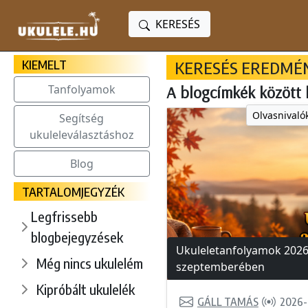
KERESÉS
KIEMELT
KERESÉS EREDMÉ
Tanfolyamok
A blogcímkék között 
Olvasnivalók
Segítség
ukuleleválasztáshoz
Blog
TARTALOMJEGYZÉK
Legfrissebb
blogbejegyzések
Ukuleletanfolyamok 202
Még nincs ukulelém
szeptemberében
Kipróbált ukulelék
GÁLL TAMÁS
2026-