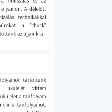
a ritmizálás és az
folyamon. A délelőtt
izálási technikákkal
húrokat a "chuck"
öttünk az ujjainkra -
folyamot tartottunk
ű ukulelét vittem
ukulelét a tanfolyam
etném a tanfolyamot,