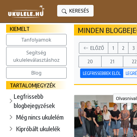
KERESÉS
KIEMELT
MINDEN BLOGBEJEG
Tanfolyamok
ELŐZŐ
1
2
3
Segítség
ukuleleválasztáshoz
20
21
22
Blog
LEGFRISSEBBEK ELÖL
LEGRÉ
TARTALOMJEGYZÉK
Legfrissebb
Olvasnival
blogbejegyzések
Még nincs ukulelém
Kipróbált ukulelék