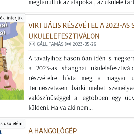
megtanultuk az alapokat, az ukulele tart
ók, interjúk
VIRTUÁLIS RÉSZVÉTEL A 2023-AS
UKULELEFESZTIVÁLON
GÁLL TAMÁS
2023-05-26
A tavalyihoz hasonlóan idén is megkere
a 2023-as shanghai ukulelefesztiválo
részvételre hívta meg a magyar uk
Természetesen bárki mehet személye
valószínűséggel a legtöbben egy üd
küldeni. Ha valaki nem...
s ukulelém
A HANGOLÓGÉP