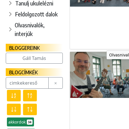
Tanulj ukulelézni
Feldolgozott dalok
Olvasnivalók,
interjúk
BLOGGEREINK
Olvasnival
Gáll Tamás
BLOGCÍMKÉK
akkordok
34