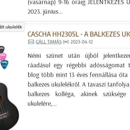
(vasárnap) 9-16 óráig JELENTKEZÉS Uk
2023. június...
ált ukulelék
CASCHA HH2305L - A BALKEZES U
GÁLL TAMÁS
2023-04-12
Némi szünet után újból jelentkezem
ráadásul egy régebbi adósságomat t
blog több mint 13 éves fennállása óta
balkezes ukulelékről. A tavaszi tanfoly
balkezes kolléga, akinek szüksége
ukulelére,...