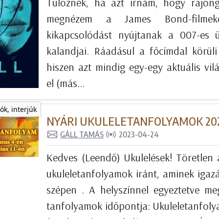
Túloznék, ha azt írnám, hogy rajon
megnézem a James Bond-filmek
kikapcsolódást nyújtanak a 007-es 
kalandjai. Ráadásul a főcímdal körüli 
hiszen azt mindig egy-egy aktuális vilá
el (más...
ók, interjúk
NYÁRI UKULELETANFOLYAMOK 20
GÁLL TAMÁS
2023-04-24
Kedves (Leendő) Ukulelések! Töretlen 
ukuleletanfolyamok iránt, aminek iga
szépen . A helyszínnel egyeztetve me
tanfolyamok időpontja: Ukuleletanfolyam