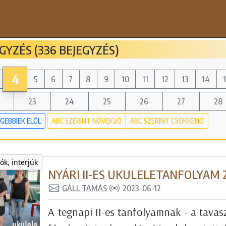
YZÉS (336 BEJEGYZÉS)
4
5
6
7
8
9
10
11
12
13
14
23
24
25
26
27
28
GEBBIEK ELÖL
ABC SZERINT NÖVEKVŐ
ABC SZERINT CSÖKKENŐ
ók, interjúk
NYÁRI II-ES UKULELETANFOLYAM 
GÁLL TAMÁS
2023-06-12
A tegnapi II-es tanfolyamnak - a tavas