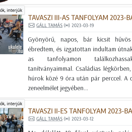
ók, interjúk
TAVASZI III-AS TANFOLYAM 2023-
GÁLL TAMÁS
2023-03-19
Gyönyörű, napos, bár kicsit hűvös
ébredtem, és izgatottan indultam útnak
as tanfolyamon találkozhas
tanítványaimmal. Családias légkörben,
húrok közé 9 óra után pár perccel. A d
zeneelmélet jegyében...
ók, interjúk
TAVASZI II-ES TANFOLYAM 2023-B
GÁLL TAMÁS
2023-03-12