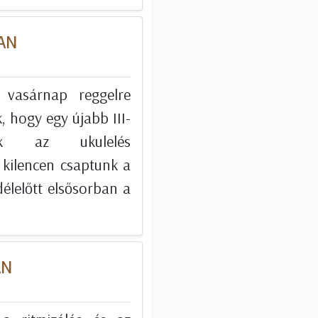
BAN
 vasárnap reggelre
, hogy egy újabb III-
sak az ukulelés
 kilencen csaptunk a
élelőtt elsősorban a
AN