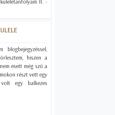
uleletanfolyam II. -
KULELE
 blogbejegyzéssel,
örlesztem, hiszen a
 nem esett még szó a
amokon részt vett egy
 volt egy balkezes