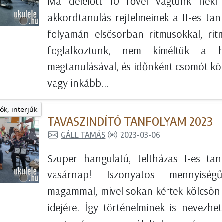
Ma délelőtt 10 fővel vágtunk neki 
akkordtanulás rejtelmeinek a II-es tan
folyamán elsősorban ritmusokkal, ritm
foglalkoztunk, nem kíméltük a 
megtanulásával, és időnként csomót köt
vagy inkább...
ók, interjúk
TAVASZINDÍTÓ TANFOLYAM 2023
GÁLL TAMÁS
2023-03-06
Szuper hangulatú, teltházas I-es tan
vasárnap! Iszonyatos mennyiség
magammal, mivel sokan kértek kölcsön 
idejére. Így történelminek is nevezh