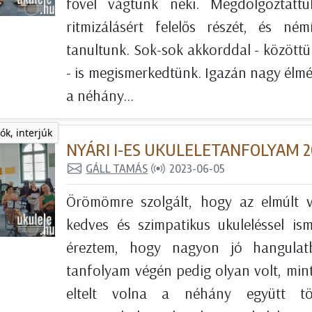
fővel vágtunk neki. Megdolgoztat
ritmizálásért felelős részét, és ném
tanultunk. Sok-sok akkorddal - közöttü
- is megismerkedtünk. Igazán nagy élm
a néhány...
ók, interjúk
NYÁRI I-ES UKULELETANFOLYAM 
GÁLL TAMÁS
2023-06-05
Örömömre szolgált, hogy az elmúlt 
kedves és szimpatikus ukuleléssel i
éreztem, hogy nagyon jó hangulat
tanfolyam végén pedig olyan volt, mint
eltelt volna a néhány együtt töl