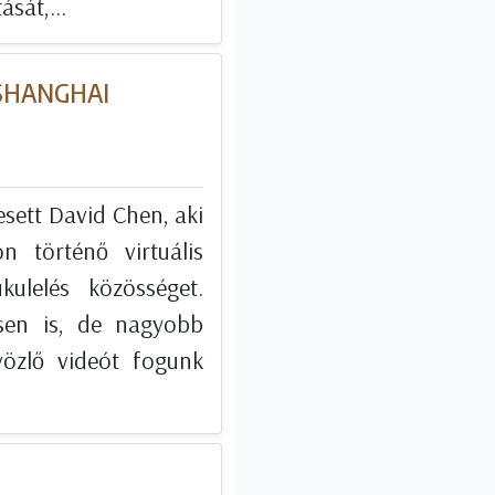
ását,...
 SHANGHAI
sett David Chen, aki
n történő virtuális
ulelés közösséget.
sen is, de nagyobb
vözlő videót fogunk