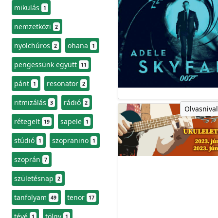
mikulás
1
nemzetközi
2
nyolchúros
ohana
2
1
pengessünk együtt
11
pánt
resonator
1
2
ritmizálás
rádió
3
2
Olvasnival
rétegelt
sapele
19
1
stúdió
szopranino
1
1
szoprán
7
születésnap
2
tanfolyam
tenor
49
17
tévé
tölgy
1
1