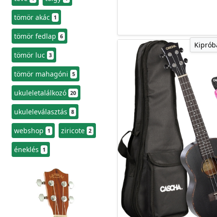
tömör akác
1
tömör fedlap
6
Kiprób
tömör luc
3
tömör mahagóni
5
ukuleletalálkozó
20
ukuleleválasztás
8
webshop
ziricote
1
2
éneklés
1