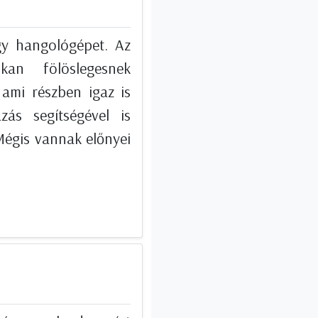
y hangológépet. Az
kan fölöslegesnek
ami részben igaz is
zás segítségével is
Mégis vannak előnyei