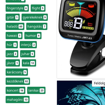
fingerstyle
flight
6
5
gitár
gyerekeknek
1
9
haladó
hangolás
60
7
hawaii
humor
1
4
húr
interjú
1
2
jazz
juhar
2
5
jávor
kala
1
12
karácsony
5
kezdőknek
92
Feldol
koncert
lanikai
16
23
mahagóni
13