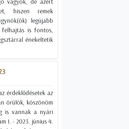
gó vagyok, de azért
et, hiszen remek
ügynök(ök) legújabb
felhajtás is fontos,
gsztárral énekeltetik
23
az érdeklődésetek az
zán örülök, köszönöm
g is vannak a nyári
 I. - 2023. június 4.