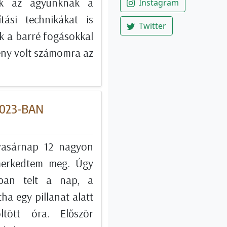
tuk az agyunknak a
Instagram
ítási technikákat is
Twitter
k a barré fogásokkal
ény volt számomra az
2023-BAN
vasárnap 12 nagyon
smerkedtem meg. Úgy
ban telt a nap, a
ha egy pillanat alatt
tött óra. Először