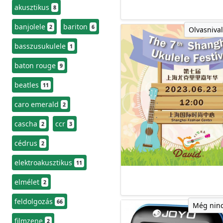
akusztikus
8
banjolele
bariton
2
6
Olvasnival
basszusukulele
1
baton rouge
9
beatles
11
caro emerald
2
cascha
ccr
2
3
cédrus
2
elektroakusztikus
11
elmélet
2
feldolgozás
66
Még ninc
filmzene
2