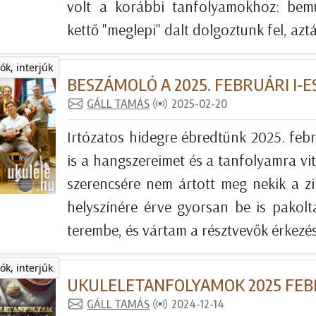
volt a korábbi tanfolyamokhoz: bem
kettő "meglepi" dalt dolgoztunk fel, aztá
ók, interjúk
BESZÁMOLÓ A 2025. FEBRUÁRI I-
GÁLL TAMÁS
2025-02-20
Irtózatos hidegre ébredtünk 2025. febr
is a hangszereimet és a tanfolyamra vi
szerencsére nem ártott meg nekik a z
helyszínére érve gyorsan be is pakol
terembe, és vártam a résztvevők érkezés
ók, interjúk
UKULELETANFOLYAMOK 2025 FE
GÁLL TAMÁS
2024-12-14