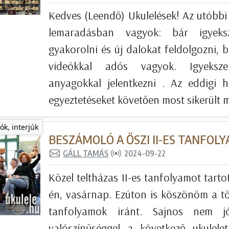
Kedves (Leendő) Ukulelések! Az utóbb
lemaradásban vagyok: bár igyek
gyakorolni és új dalokat feldolgozni, 
videókkal adós vagyok. Igyeks
anyagokkal jelentkezni . Az eddigi he
egyeztetéseket követően most sikerült me
ók, interjúk
BESZÁMOLÓ A ŐSZI II-ES TANFOL
GÁLL TAMÁS
2024-09-22
Közel teltházas II-es tanfolyamot tart
én, vasárnap. Ezúton is köszönöm a tö
tanfolyamok iránt. Sajnos nem 
valószínűséggel a következő ukulel