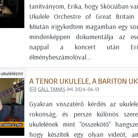
tanítványom, Erika, hogy Skóciában van
Ukulele Orchestre of Great Britain 
Miután irigykedtem magamban egy sor
mindenképpen dokumentálja az es
nappal a koncert után Er
élménybeszámolóval...
 ukulelézni!
A TENOR UKULELE, A BARITON UK
GÁLL TAMÁS
2024-04-13
Gyakran visszatérő kérdés az ukulele
rokonság, és persze különös szer
ukulelének mint "összekötő" hangsze
hogy készítek egy olyan videót, 