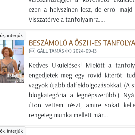
ezen a helyszínen lesz, de erről maj
Visszatérve a tanfolyamra:...
ók, interjúk
BESZÁMOLÓ A ŐSZI I-ES TANFOLY
GÁLL TAMÁS
2024-09-13
Kedves Ukulelések! Mielőtt a tanfoly
engedjetek meg egy rövid kitérőt: t
vagyok újabb dalfeldolgozásokkal. (A sta
blogkategória a legnépszerűbb.) Nyár
úton vettem részt, amire sokat kell
rengeteg munka mellett már...
ók, interjúk