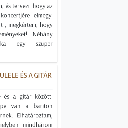
, és tervezi, hogy az
koncertjére elmegy.
t , megkértem, hogy
eményeket! Néhány
ika egy szuper
ULELE ÉS A GITÁR
 és a gitár közötti
epe van a bariton
rnek. Elhatároztam,
amelyben mindhárom