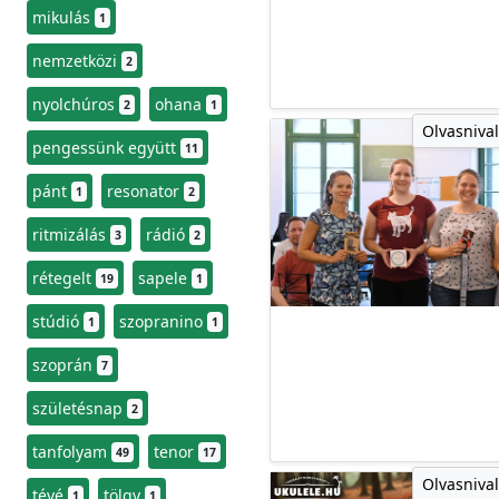
mikulás
1
nemzetközi
2
nyolchúros
ohana
2
1
Olvasnival
pengessünk együtt
11
pánt
resonator
1
2
ritmizálás
rádió
3
2
rétegelt
sapele
19
1
stúdió
szopranino
1
1
szoprán
7
születésnap
2
tanfolyam
tenor
49
17
Olvasnival
tévé
tölgy
1
1