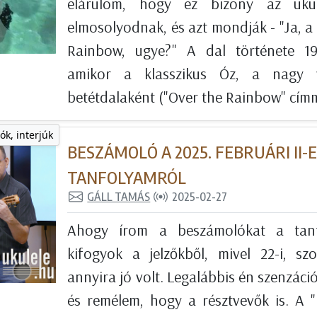
elárulom, hogy ez bizony az ukul
elmosolyodnak, és azt mondják - "Ja, 
Rainbow, ugye?" A dal története 193
amikor a klasszikus Óz, a nagy v
betétdalaként ("Over the Rainbow" címm
ók, interjúk
BESZÁMOLÓ A 2025. FEBRUÁRI II-
TANFOLYAMRÓL
GÁLL TAMÁS
2025-02-27
Ahogy írom a beszámolókat a tanf
kifogyok a jelzőkből, mivel 22-i, sz
annyira jó volt. Legalábbis én szenzác
és remélem, hogy a résztvevők is. A 