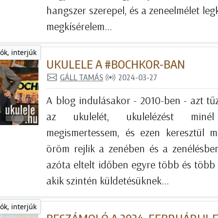
hangszer szerepel, és a zeneelmélet leg
megkísérelem...
ók, interjúk
UKULELE A #BOCHKOR-BAN
GÁLL TAMÁS
2024-03-27
A blog indulásakor - 2010-ben - azt tű
az ukulelét, ukulelézést min
megismertessem, és ezen keresztül 
öröm rejlik a zenében és a zenélésbe
azóta eltelt időben egyre több és több 
akik szintén küldetésüknek...
ók, interjúk