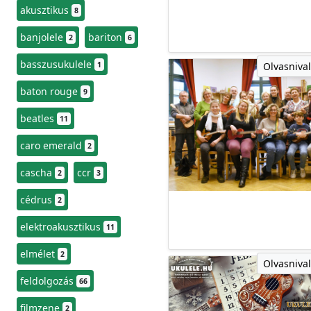
akusztikus
8
banjolele
bariton
2
6
basszusukulele
1
Olvasnival
baton rouge
9
beatles
11
caro emerald
2
cascha
ccr
2
3
cédrus
2
elektroakusztikus
11
elmélet
2
Olvasnival
feldolgozás
66
filmzene
2