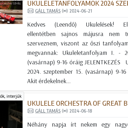
UKULELETANFOLYAMOK 2024 SZ
GÁLL TAMÁS
2024-06-21
Kedves (Leendő) Ukulelések! El
ellentétben sajnos májusra nem t
szerveznem, viszont az őszi tanfolya
megvannak: Ukuleletanfolyam I. - 2
(vasárnap) 9-16 óráig JELENTKEZÉS Uk
2024. szeptember 15. (vasárnap) 9-1
Akit érdekelnek...
ók, interjúk
UKULELE ORCHESTRA OF GREAT B
GÁLL TAMÁS
2024-06-18
Néhány napja írt nekem egy nagyo