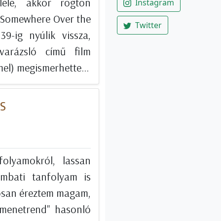
ele, akkor rögtön
Instagram
a Somewhere Over the
Twitter
9-ig nyúlik vissza,
arázsló című film
el) megismerhette...
ES
olyamokról, lassan
ombati tanfolyam is
iósan éreztem magam,
"menetrend" hasonló