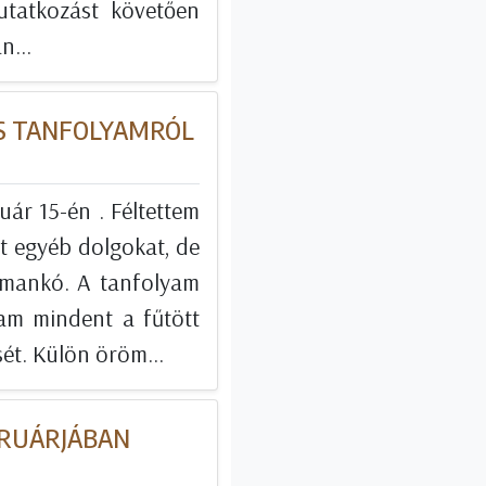
utatkozást követően
n...
ES TANFOLYAMRÓL
uár 15-én . Féltettem
tt egyéb dolgokat, de
imankó. A tanfolyam
tam mindent a fűtött
ét. Külön öröm...
BRUÁRJÁBAN