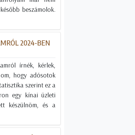
d később beszámolok.
AMRÓL 2024-BEN
amról írnék, kérlek,
udom, hogy adósotok
tisztika szerint ez a
on egy kínai üzleti
ett készülnöm, és a