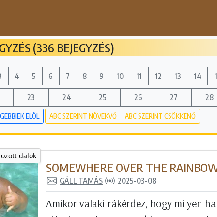
YZÉS (336 BEJEGYZÉS)
3
4
5
6
7
8
9
10
11
12
13
14
23
24
25
26
27
28
GEBBIEK ELÖL
ABC SZERINT NÖVEKVŐ
ABC SZERINT CSÖKKENŐ
gozott dalok
SOMEWHERE OVER THE RAINBO
GÁLL TAMÁS
2025-03-08
Amikor valaki rákérdez, hogy milyen ha