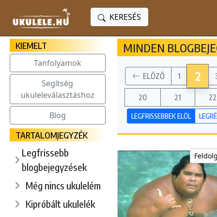
KERESÉS
KIEMELT
MINDEN BLOGBEJEG
Tanfolyamok
2
ELŐZŐ
1
Segítség
ukuleleválasztáshoz
20
21
22
Blog
LEGFRISSEBBEK ELÖL
LEGRÉ
TARTALOMJEGYZÉK
Legfrissebb
Feldol
blogbejegyzések
Még nincs ukulelém
Kipróbált ukulelék