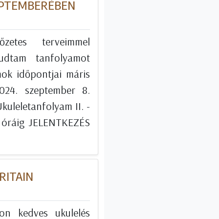
EPTEMBERÉBEN
őzetes terveimmel
udtam tanfolyamot
mok időpontjai máris
024. szeptember 8.
uleletanfolyam II. -
6 óráig JELENTKEZÉS
RITAIN
n kedves ukulelés