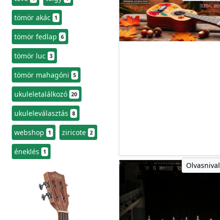
tömör akác
1
tömör fedlap
6
tömör luc
3
tömör mahagóni
5
ukuleletalálkozó
20
ukuleleválasztás
8
webshop
ziricote
1
2
éneklés
1
Olvasnival