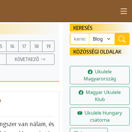
KERESÉS
15
16
17
18
19
KÖZÖSSÉGI OLDALAK
KÖVETKEZŐ
Ukulele
Magyarország
Magyar Ukulele
Klub
W
Ukulele Hungary
csatorna
ngszer van nálam, és