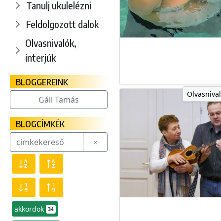
Tanulj ukulelézni
Feldolgozott dalok
Olvasnivalók,
interjúk
BLOGGEREINK
Olvasnival
Gáll Tamás
BLOGCÍMKÉK
akkordok
34