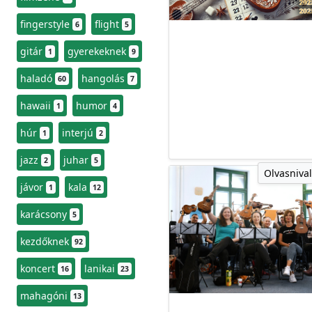
fingerstyle
flight
6
5
gitár
gyerekeknek
1
9
haladó
hangolás
60
7
hawaii
humor
1
4
húr
interjú
1
2
jazz
juhar
2
5
Olvasnival
jávor
kala
1
12
karácsony
5
kezdőknek
92
koncert
lanikai
16
23
mahagóni
13