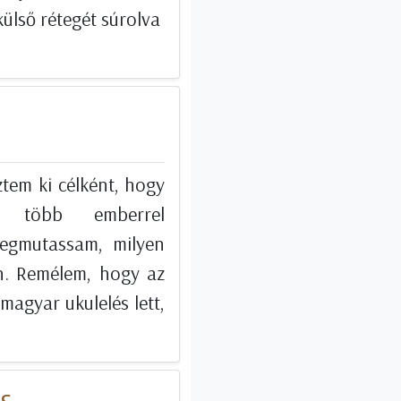
külső rétegét súrolva
ztem ki célként, hogy
él több emberrel
megmutassam, milyen
n. Remélem, hogy az
magyar ukulelés lett,