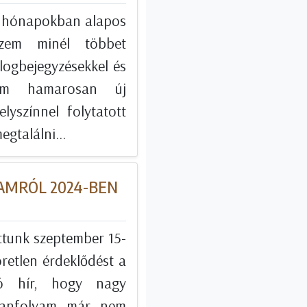
i hónapokban alapos
szem minél többet
blogbejegyzésekkel és
zem hamarosan új
lyszínnel folytatott
gtalálni...
YAMRÓL 2024-BEN
ottunk szeptember 15-
retlen érdeklődést a
jó hír, hogy nagy
etanfolyam már nem