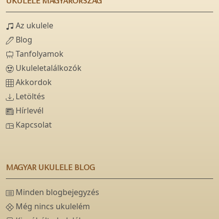
UKULELE MAGYARORSZÁG
Az ukulele
Blog
Tanfolyamok
Ukuleletalálkozók
Akkordok
Letöltés
Hírlevél
Kapcsolat
MAGYAR UKULELE BLOG
Minden blogbejegyzés
Még nincs ukulelém