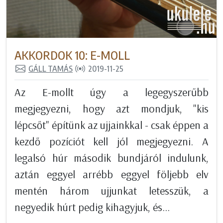
AKKORDOK 10: E-MOLL
GÁLL TAMÁS
2019-11-25
Az E-mollt úgy a legegyszerűbb
megjegyezni, hogy azt mondjuk, "kis
lépcsőt" építünk az ujjainkkal - csak éppen a
kezdő pozíciót kell jól megjegyezni. A
legalsó húr második bundjáról indulunk,
aztán eggyel arrébb eggyel följebb elv
mentén három ujjunkat letesszük, a
negyedik húrt pedig kihagyjuk, és...