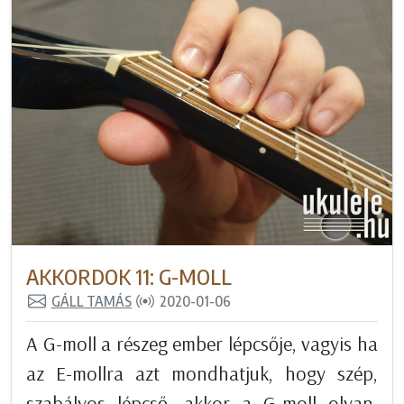
AKKORDOK 11: G-MOLL
GÁLL TAMÁS
2020-01-06
A G-moll a részeg ember lépcsője, vagyis ha
az E-mollra azt mondhatjuk, hogy szép,
szabályos lépcső, akkor a G-moll olyan,