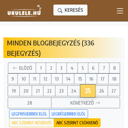
KERESÉS
MINDEN BLOGBEJEGYZÉS (336
BEJEGYZÉS)
ELŐZŐ
1
2
3
4
5
6
7
8
9
10
11
12
13
14
15
16
17
18
25
19
20
21
22
23
24
26
27
28
KÖVETKEZŐ
LEGFRISSEBBEK ELÖL
LEGRÉGEBBIEK ELÖL
ABC SZERINT NÖVEKVŐ
ABC SZERINT CSÖKKENŐ