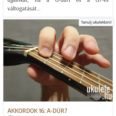
váltogatását...
Tanulj ukulelézni!
AKKORDOK 16: A-DÚR7