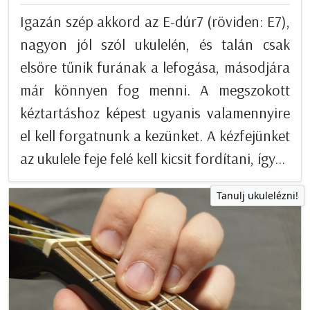
Igazán szép akkord az E-dúr7 (röviden: E7),
nagyon jól szól ukulelén, és talán csak
elsőre tűnik furának a lefogása, másodjára
már könnyen fog menni. A megszokott
kéztartáshoz képest ugyanis valamennyire
el kell forgatnunk a kezünket. A kézfejünket
az ukulele feje felé kell kicsit fordítani, így...
Tanulj ukulelézni!