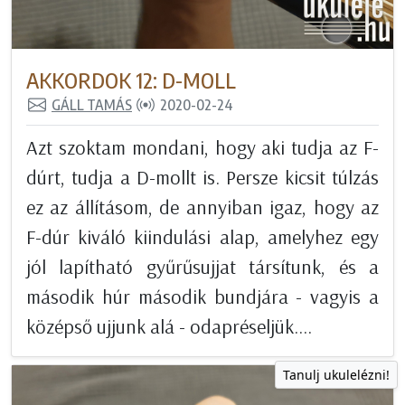
AKKORDOK 12: D-MOLL
GÁLL TAMÁS
2020-02-24
Azt szoktam mondani, hogy aki tudja az F-
dúrt, tudja a D-mollt is. Persze kicsit túlzás
ez az állításom, de annyiban igaz, hogy az
F-dúr kiváló kiindulási alap, amelyhez egy
jól lapítható gyűrűsujjat társítunk, és a
második húr második bundjára - vagyis a
középső ujjunk alá - odapréseljük....
Tanulj ukulelézni!