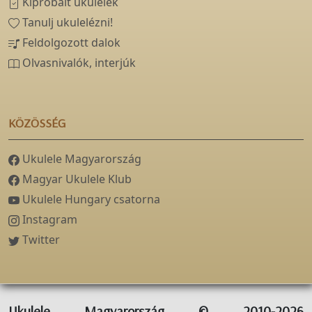
Kipróbált ukulelék
Tanulj ukulelézni!
Feldolgozott dalok
Olvasnivalók, interjúk
KÖZÖSSÉG
Ukulele Magyarország
Magyar Ukulele Klub
Ukulele Hungary csatorna
Instagram
Twitter
Ukulele Magyarország © 2010-2026