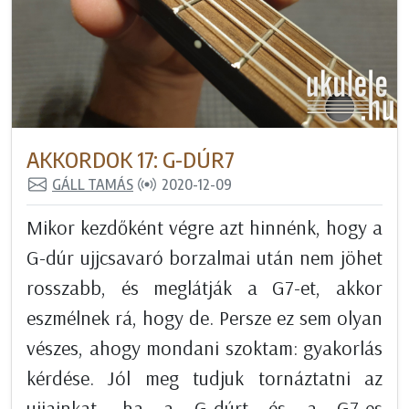
AKKORDOK 17: G-DÚR7
GÁLL TAMÁS
2020-12-09
Mikor kezdőként végre azt hinnénk, hogy a
G-dúr ujjcsavaró borzalmai után nem jöhet
rosszabb, és meglátják a G7-et, akkor
eszmélnek rá, hogy de. Persze ez sem olyan
vészes, ahogy mondani szoktam: gyakorlás
kérdése. Jól meg tudjuk tornáztatni az
ujjainkat, ha a G-dúrt és a G7-es