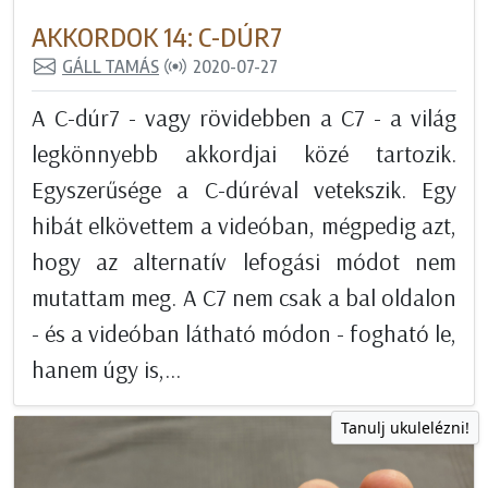
AKKORDOK 14: C-DÚR7
GÁLL TAMÁS
2020-07-27
A C-dúr7 - vagy rövidebben a C7 - a világ
legkönnyebb akkordjai közé tartozik.
Egyszerűsége a C-dúréval vetekszik. Egy
hibát elkövettem a videóban, mégpedig azt,
hogy az alternatív lefogási módot nem
mutattam meg. A C7 nem csak a bal oldalon
- és a videóban látható módon - fogható le,
hanem úgy is,...
Tanulj ukulelézni!