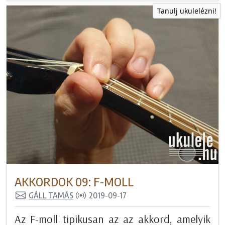
Tanulj ukulelézni!
AKKORDOK 09: F-MOLL
GÁLL TAMÁS
2019-09-17
Az F-moll tipikusan az az akkord, amelyik