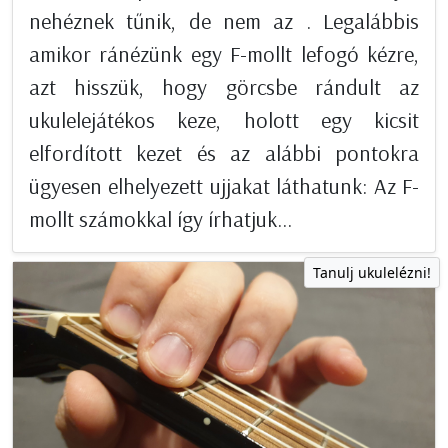
nehéznek tűnik, de nem az . Legalábbis
amikor ránézünk egy F-mollt lefogó kézre,
azt hisszük, hogy görcsbe rándult az
ukulelejátékos keze, holott egy kicsit
elfordított kezet és az alábbi pontokra
ügyesen elhelyezett ujjakat láthatunk: Az F-
mollt számokkal így írhatjuk...
Tanulj ukulelézni!