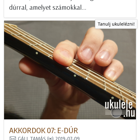
dúrral, amelyet számokkal...
Tanulj ukulelézni!
AKKORDOK 07: E-DÚR
GÁLL TAMÁS
2019-07-09