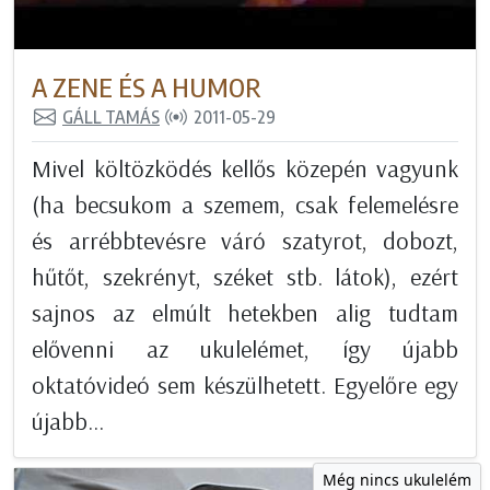
A ZENE ÉS A HUMOR
GÁLL TAMÁS
2011-05-29
Mivel költözködés kellős közepén vagyunk
(ha becsukom a szemem, csak felemelésre
és arrébbtevésre váró szatyrot, dobozt,
hűtőt, szekrényt, széket stb. látok), ezért
sajnos az elmúlt hetekben alig tudtam
elővenni az ukulelémet, így újabb
oktatóvideó sem készülhetett. Egyelőre egy
újabb...
Még nincs ukulelém