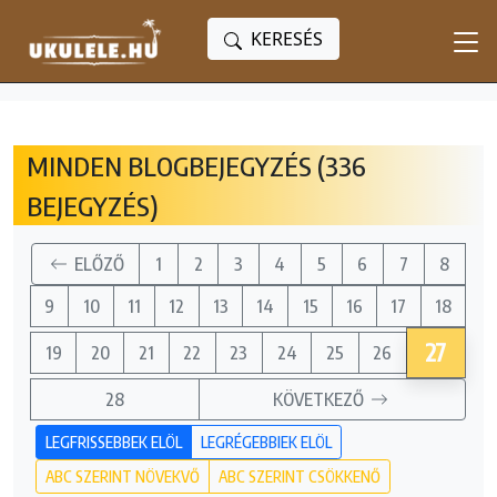
KERESÉS
MINDEN BLOGBEJEGYZÉS (336
BEJEGYZÉS)
ELŐZŐ
1
2
3
4
5
6
7
8
9
10
11
12
13
14
15
16
17
18
27
19
20
21
22
23
24
25
26
28
KÖVETKEZŐ
LEGFRISSEBBEK ELÖL
LEGRÉGEBBIEK ELÖL
ABC SZERINT NÖVEKVŐ
ABC SZERINT CSÖKKENŐ