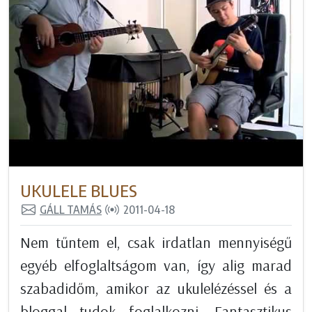
UKULELE BLUES
GÁLL TAMÁS
2011-04-18
Nem tűntem el, csak irdatlan mennyiségű
egyéb elfoglaltságom van, így alig marad
szabadidőm, amikor az ukulelézéssel és a
bloggal tudok foglalkozni. Fantasztikus