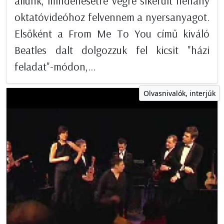
állunk, mindenesetre végre sikerült néhány
oktatóvideóhoz felvennem a nyersanyagot.
Elsőként a From Me To You című kiváló
Beatles dalt dolgozzuk fel kicsit "házi
feladat"-módon,...
Olvasnivalók, interjúk