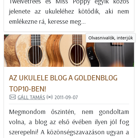
Twelvetrees és Miss Poppy egyik közös
jelenete az ukuleléhez kötődik, aki nem
emlékezne rá, keresse meg...
Olvasnivalók, interjúk
AZ UKULELE BLOG A GOLDENBLOG
TOP10-BEN!
GÁLL TAMÁS
2011-09-07
Megmondom őszintén, nem gondoltam
volna, a blog az első évében ilyen jól fog
szerepelni! A közönségszavazáson ugyan a