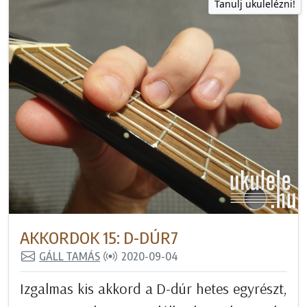
Tanulj ukulelézni!
AKKORDOK 15: D-DÚR7
GÁLL TAMÁS
2020-09-04
Izgalmas kis akkord a D-dúr hetes egyrészt,