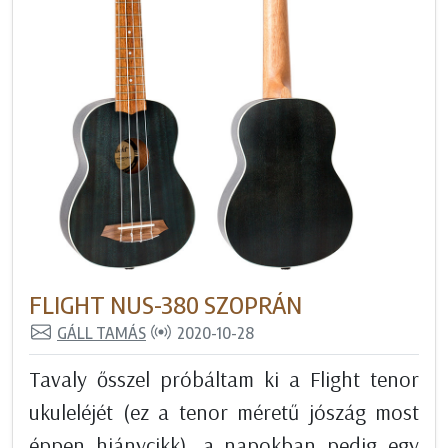
FLIGHT NUS-380 SZOPRÁN
GÁLL TAMÁS
2020-10-28
Tavaly ősszel próbáltam ki a Flight tenor
ukuleléjét (ez a tenor méretű jószág most
éppen hiánycikk), a napokban pedig egy