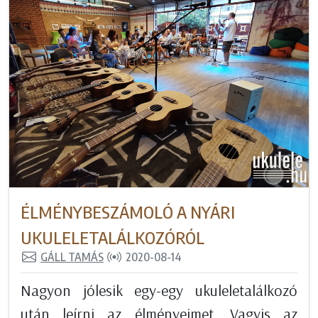
ÉLMÉNYBESZÁMOLÓ A NYÁRI
UKULELETALÁLKOZÓRÓL
GÁLL TAMÁS
2020-08-14
Nagyon jólesik egy-egy ukuleletalálkozó
után leírni az élményeimet. Vagyis az