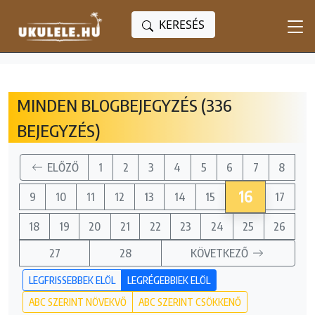
KERESÉS
MINDEN BLOGBEJEGYZÉS (336
BEJEGYZÉS)
ELŐZŐ
1
2
3
4
5
6
7
8
16
9
10
11
12
13
14
15
17
18
19
20
21
22
23
24
25
26
27
28
KÖVETKEZŐ
LEGFRISSEBBEK ELÖL
LEGRÉGEBBIEK ELÖL
ABC SZERINT NÖVEKVŐ
ABC SZERINT CSÖKKENŐ