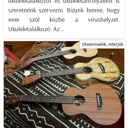
ukuleletalálkozót és ukuleletanfolyamot is
szeretnénk szervezni. Bízunk benne, hogy
nem szól közbe a vírushelyzet.
Ukuleletalálkozó: Az...
Olvasnivalók, interjúk