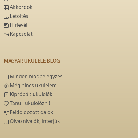
Akkordok
Letöltés
Hírlevél
Kapcsolat
MAGYAR UKULELE BLOG
Minden blogbejegyzés
Még nincs ukulelém
Kipróbált ukulelék
Tanulj ukulelézni!
Feldolgozott dalok
Olvasnivalók, interjúk