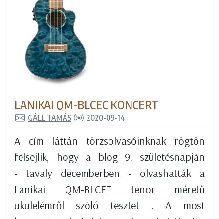
LANIKAI QM-BLCEC KONCERT
GÁLL TAMÁS
2020-09-14
A cím láttán törzsolvasóinknak rögtön
felsejlik, hogy a blog 9. születésnapján
- tavaly decemberben - olvashatták a
Lanikai QM-BLCET tenor méretű
ukulelémről szóló tesztet . A most