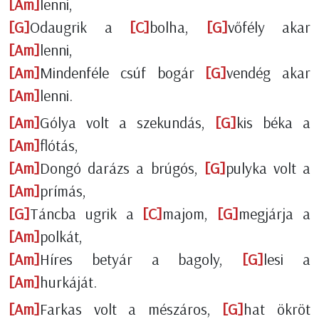
[Am]
lenni,
[G]
Odaugrik a
[C]
bolha,
[G]
vőfély akar
[Am]
lenni,
[Am]
Mindenféle csúf bogár
[G]
vendég akar
[Am]
lenni.
[Am]
Gólya volt a szekundás,
[G]
kis béka a
[Am]
flótás,
[Am]
Dongó darázs a brúgós,
[G]
pulyka volt a
[Am]
prímás,
[G]
Táncba ugrik a
[C]
majom,
[G]
megjárja a
[Am]
polkát,
[Am]
Híres betyár a bagoly,
[G]
lesi a
[Am]
hurkáját.
[Am]
Farkas volt a mészáros,
[G]
hat ökröt