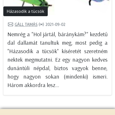
Házasodik a tücsök
GÁLL TAMÁS
2021-09-02
Nemrég a "Hol jártál, báránykám?" kezdetű
dal dallamát tanultuk meg, most pedig a
"Házasodik a tücsök" kíséretét szeretném
nektek megmutatni. Ez egy nagyon kedves
dunántúli népdal, biztos vagyok benne,
hogy nagyon sokan (mindenki) ismeri.
Három akkordra lesz...