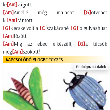
le
[Am]
vágott,
[Am]
Amellé még malacot
[G]
ötvenet
ki
[Am]
rántott,
[G]
Kecske volt a
[C]
szakácsné,
[G]
jó gulyáshúst
[Am]
főzött,
[Am]
Míg az ebéd elkészült,
[G]
a tücsök
meg
[Am]
szökött!
KAPCSOLÓDÓ BLOGBEJEGYZÉS
Feldolgozott dalok