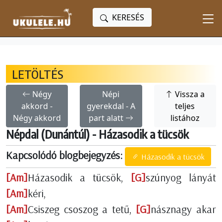
KERESÉS
LETÖLTÉS
Négy
Népi
Vissza a
akkord -
gyerekdal - A
teljes
Négy akkord
part alatt
listához
Népdal (Dunántúl) - Házasodik a tücsök
Kapcsolódó blogbejegyzés:
Házasodik a tücsök
[Am]
Házasodik a tücsök,
[G]
szúnyog lányát
[Am]
kéri,
[Am]
Csiszeg csoszog a tetű,
[G]
násznagy akar