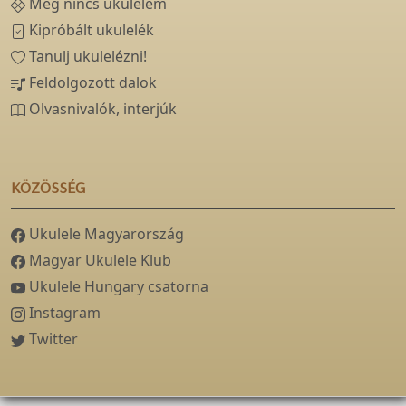
Még nincs ukulelém
Kipróbált ukulelék
Tanulj ukulelézni!
Feldolgozott dalok
Olvasnivalók, interjúk
KÖZÖSSÉG
Ukulele Magyarország
Magyar Ukulele Klub
Ukulele Hungary csatorna
Instagram
Twitter