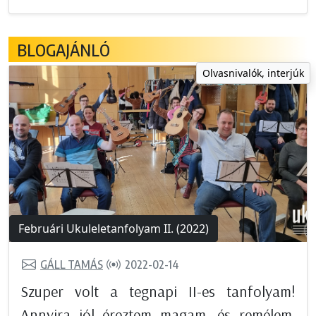
BLOGAJÁNLÓ
Olvasnivalók, interjúk
Februári Ukuleletanfolyam II. (2022)
GÁLL TAMÁS
2022-02-14
Szuper volt a tegnapi II-es tanfolyam!
Annyira jól éreztem magam, és remélem,