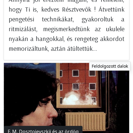
hogy Ti is, kedves Résztvevők ! Átvettünk
pengetési technikákat, gyakoroltuk a
ritmizálást, megismerkedtünk az ukulele
nyakán a hangokkal, és rengeteg akkordot
memorizáltunk, aztán átültettük...
Feldolgozott dalok
F. M. Dosztojevszkij és az ördög