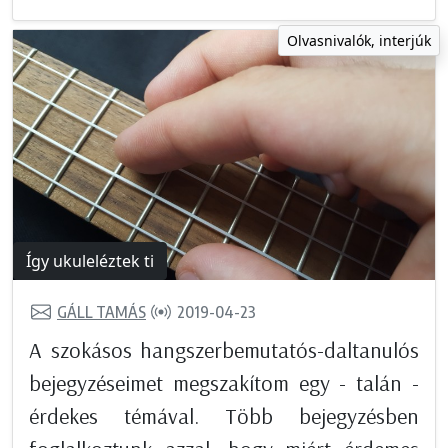
Olvasnivalók, interjúk
Így ukuleléztek ti
GÁLL TAMÁS
2019-04-23
A szokásos hangszerbemutatós-daltanulós
bejegyzéseimet megszakítom egy - talán -
érdekes témával. Több bejegyzésben