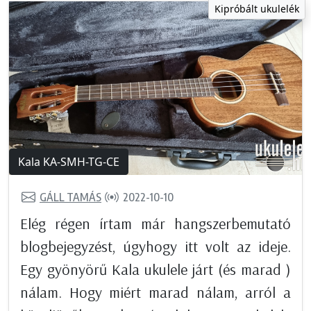
Kipróbált ukulelék
Kala KA-SMH-TG-CE
GÁLL TAMÁS
2022-10-10
Elég régen írtam már hangszerbemutató
blogbejegyzést, úgyhogy itt volt az ideje.
Egy gyönyörű Kala ukulele járt (és marad )
nálam. Hogy miért marad nálam, arról a