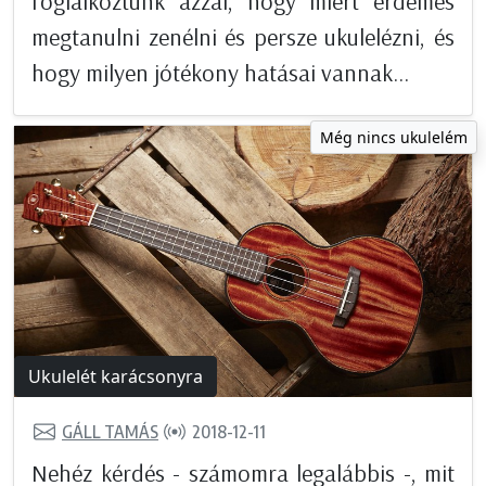
foglalkoztunk azzal, hogy miért érdemes
megtanulni zenélni és persze ukulelézni, és
hogy milyen jótékony hatásai vannak...
Még nincs ukulelém
Ukulelét karácsonyra
GÁLL TAMÁS
2018-12-11
Nehéz kérdés - számomra legalábbis -, mit