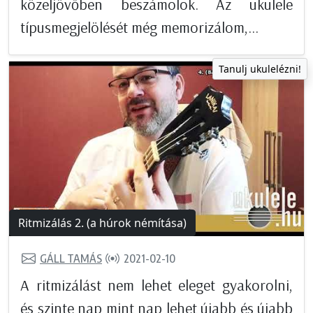
közeljövőben beszámolok. Az ukulele
típusmegjelölését még memorizálom,...
Tanulj ukulelézni!
Ritmizálás 2. (a húrok némítása)
GÁLL TAMÁS
2021-02-10
A ritmizálást nem lehet eleget gyakorolni,
és szinte nap mint nap lehet újabb és újabb