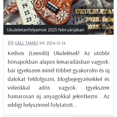
Ukuleletanfolyamok 2025 februárjában
GÁLL TAMÁS
2024-12-14
Kedves (Leendő) Ukulelések! Az utóbbi
hónapokban alapos lemaradásban vagyok:
bár igyekszem minél többet gyakorolni és új
dalokat feldolgozni, blogbejegyzésekkel és
videókkal adós vagyok. Igyekszem
hamarosan új anyagokkal jelentkezni . Az
eddigi helyszínnel folytatott...