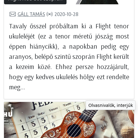
GÁLL TAMÁS
2020-10-28
Tavaly ősszel próbáltam ki a Flight tenor
ukuleléjét (ez a tenor méretű jószág most
éppen hiánycikk), a napokban pedig egy
aranyos, belépő szintű szoprán Flight került
a kezeim közé. Ehhez persze hozzájárult,
hogy egy kedves ukulelés hölgy ezt rendelte
meg...
Olvasnivalók, interjúk