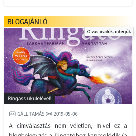
BLOGAJÁNLÓ
Olvasnivalók, interjúk
Ringass ukulelével!
GÁLL TAMÁS
2019-05-06
A címválasztás nem véletlen, mivel ez a
blogbejegyzés a Ringatóhoz kapcsolódik (a