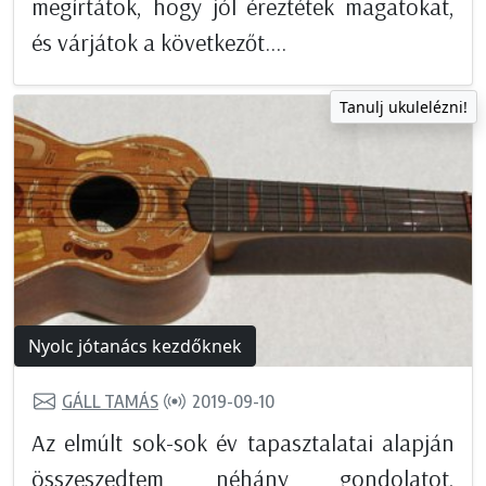
megírtátok, hogy jól éreztétek magatokat,
és várjátok a következőt....
Tanulj ukulelézni!
Nyolc jótanács kezdőknek
GÁLL TAMÁS
2019-09-10
Az elmúlt sok-sok év tapasztalatai alapján
összeszedtem néhány gondolatot,