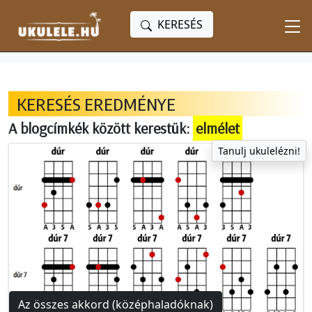
KERESÉS
KERESÉS EREDMÉNYE
A blogcímkék között kerestük:
elmélet
Tanulj ukulelézni!
Az összes akkord (középhaladóknak)