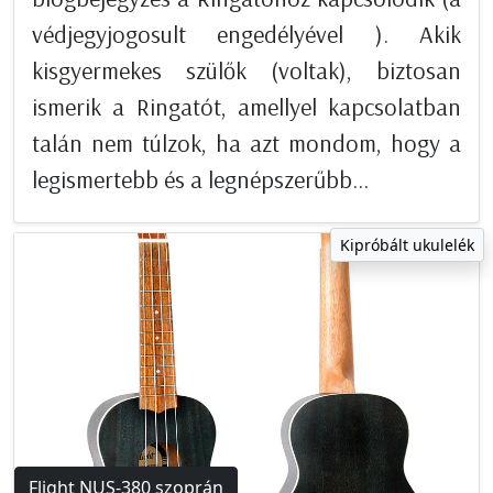
védjegyjogosult engedélyével ). Akik
kisgyermekes szülők (voltak), biztosan
ismerik a Ringatót, amellyel kapcsolatban
talán nem túlzok, ha azt mondom, hogy a
legismertebb és a legnépszerűbb...
Kipróbált ukulelék
Flight NUS-380 szoprán