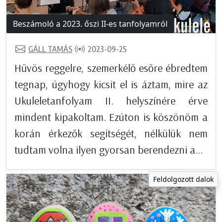
Beszámoló a 2023. őszi II-es tanfolyamról
GÁLL TAMÁS
2023-09-25
Hűvös reggelre, szemerkélő esőre ébredtem
tegnap, úgyhogy kicsit el is áztam, mire az
Ukuleletanfolyam II. helyszínére érve
mindent kipakoltam. Ezúton is köszönöm a
korán érkezők segítségét, nélkülük nem
tudtam volna ilyen gyorsan berendezni a...
Feldolgozott dalok