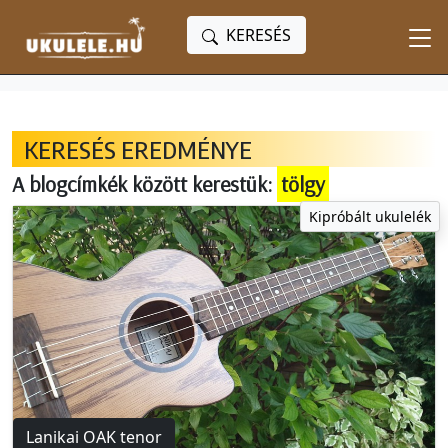
KERESÉS
KERESÉS EREDMÉNYE
A blogcímkék között kerestük:
tölgy
Kipróbált ukulelék
Lanikai OAK tenor