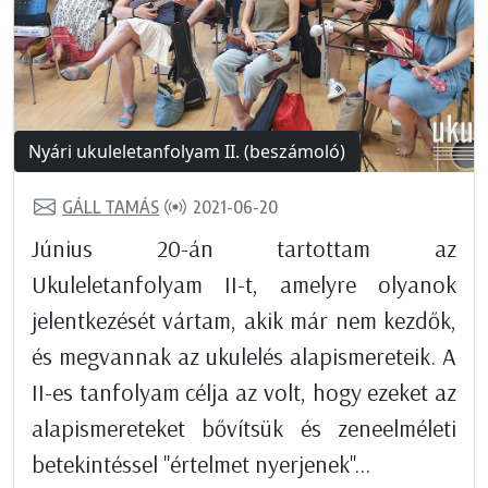
Nyári ukuleletanfolyam II. (beszámoló)
GÁLL TAMÁS
2021-06-20
Június 20-án tartottam az
Ukuleletanfolyam II-t, amelyre olyanok
jelentkezését vártam, akik már nem kezdők,
és megvannak az ukulelés alapismereteik. A
II-es tanfolyam célja az volt, hogy ezeket az
alapismereteket bővítsük és zeneelméleti
betekintéssel "értelmet nyerjenek"...