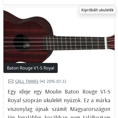
Kipróbált ukulelék
Baton Rouge V1-S Royal
GÁLL TAMÁS
2015-07-22
Egy ideje egy Moulin Baton Rouge V1-S
Royal szoprán ukulelét nyúzok. Ez a márka
viszonylag újnak számít Magyarországon
(én legalábbis korábban nem találkoztam