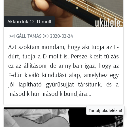
Akkordok 12: D-moll
GÁLL TAMÁS
2020-02-24
Azt szoktam mondani, hogy aki tudja az F-
dúrt, tudja a D-mollt is. Persze kicsit túlzás
ez az állításom, de annyiban igaz, hogy az
F-dúr kiváló kiindulási alap, amelyhez egy
jól lapítható gyűrűsujjat társítunk, és a
második húr második bundjára...
Tanulj ukulelézni!