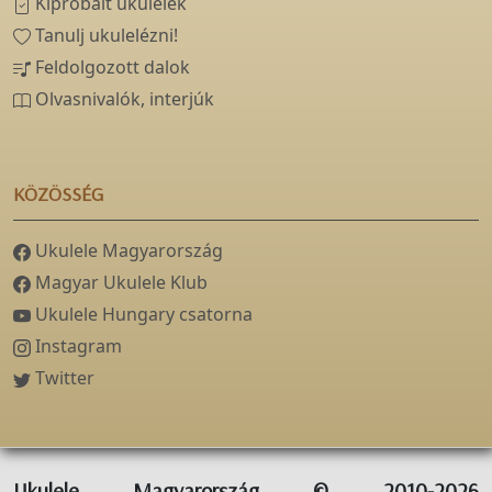
Kipróbált ukulelék
Tanulj ukulelézni!
Feldolgozott dalok
Olvasnivalók, interjúk
KÖZÖSSÉG
Ukulele Magyarország
Magyar Ukulele Klub
Ukulele Hungary csatorna
Instagram
Twitter
Ukulele Magyarország © 2010-2026