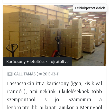
Feldolgozott dalok
Karácsony + letöltések - újratöltve
GÁLL TAMÁS
2015-12-11
Lassacsakán itt a karácsony (igen, kis k-val
írandó ), ami nekünk, ukuleléseknek több
szempontból is jó. Számomra a
legörömtelibb pillanat, amikor a Mennyből