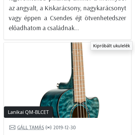
az angyalt, a Kiskarácsony, nagykarácsonyt
vagy éppen a Csendes éjt ötvenhetedszer
előadhatom a családnak...
Kipróbált ukulelék
Lanikai QM-BLCET
GÁLL TAMÁS
2019-12-30